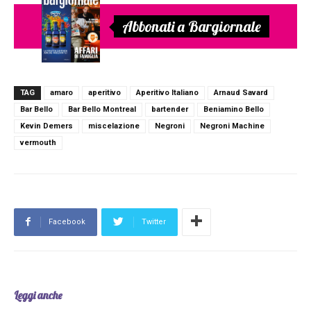
Abbonati a Bargiornale
TAG
amaro
aperitivo
Aperitivo Italiano
Arnaud Savard
Bar Bello
Bar Bello Montreal
bartender
Beniamino Bello
Kevin Demers
miscelazione
Negroni
Negroni Machine
vermouth
Facebook
Twitter
Leggi anche