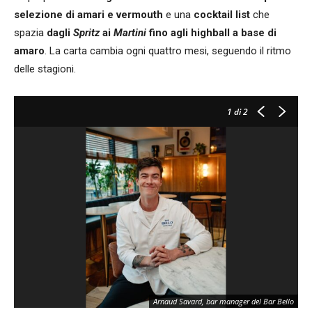
selezione di amari e vermouth
e una
cocktail list
che
spazia
dagli
Spritz
ai
Martini
fino agli highball a base di
amaro
. La carta cambia ogni quattro mesi, seguendo il ritmo
delle stagioni.
1
di 2
Arnaud Savard, bar manager del Bar Bello