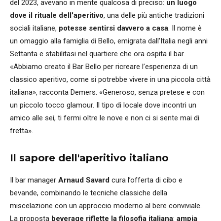
del 2023, avevano in mente qualcosa di preciso:
un luogo
dove il rituale dell'aperitivo
, una delle più antiche tradizioni
sociali italiane,
potesse sentirsi davvero a casa
. Il nome è
un omaggio alla famiglia di Bello, emigrata dall'Italia negli anni
Settanta e stabilitasi nel quartiere che ora ospita il bar.
«Abbiamo creato il Bar Bello per ricreare l’esperienza di un
classico aperitivo, come si potrebbe vivere in una piccola città
italiana», racconta Demers. «Generoso, senza pretese e con
un piccolo tocco glamour. Il tipo di locale dove incontri un
amico alle sei, ti fermi oltre le nove e non ci si sente mai di
fretta».
Il sapore dell'aperitivo italiano
Il bar manager
Arnaud Savard
cura l’offerta di cibo e
bevande, combinando le tecniche classiche della
miscelazione con un approccio moderno al bere conviviale.
La proposta
beverage riflette la filosofia italiana
:
ampia