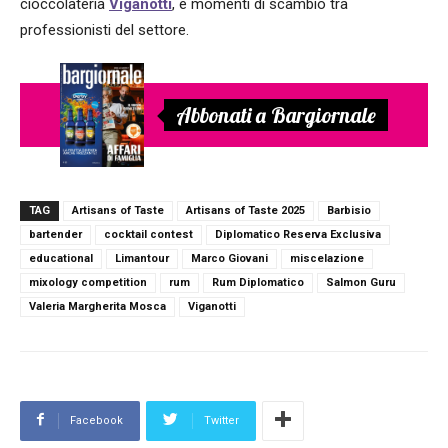
cioccolateria
Viganotti
, e momenti di scambio tra
professionisti del settore.
Abbonati a Bargiornale
TAG
Artisans of Taste
Artisans of Taste 2025
Barbisio
bartender
cocktail contest
Diplomatico Reserva Exclusiva
educational
Limantour
Marco Giovani
miscelazione
mixology competition
rum
Rum Diplomatico
Salmon Guru
Valeria Margherita Mosca
Viganotti
Facebook
Twitter