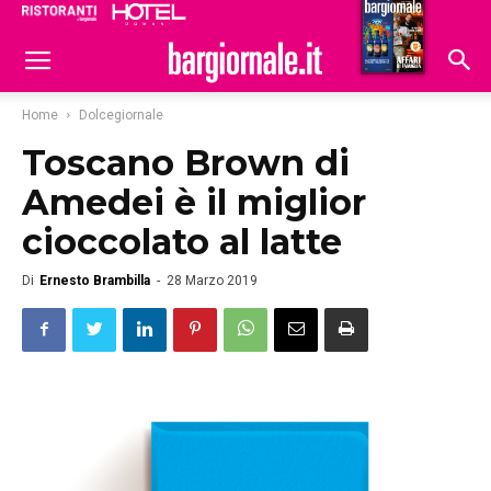
Ristoranti
Hoteldomani
Home
Dolcegiornale
Toscano Brown di
Amedei è il miglior
cioccolato al latte
Di
Ernesto Brambilla
-
28 Marzo 2019