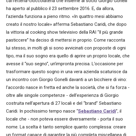
caffetteria-cioccolateria che insieme al socio Giorgio Gonelli
ha aperto al pubblico il 23 settembre 2016. E, da allora,
l’azienda funziona a pieno ritmo. «In quattro mesi abbiamo
creato il nostro locale» afferma Sebastiano Caridi, che dopo
la vittoria al cooking show televisivo della RAI “Il più grande
pasticcere” ha deciso di mettersi in proprio. Come racconta
lui stesso, in molti gli si sono avvicinati con proposte di ogni
tipo, ma il suo sogno era quello di aprire un proprio locale, che
avesse il “suo segno”, un’impronta precisa. L’occasione per
trasformare questo sogno in una vera azienda scaturisce da
un incontro con Giorgio Gonelli davanti a un bicchiere di vino:
l’accordo nasce in fretta ed anche la società, che si fa forza -
oltre alle singole competenze - dell’esperienza di Giorgio
costruita nell’apertura di 27 locali e del “brand” Sebastiano
Caridi. In pochissimo tempo nasce “
Sebastiano Caridi
”, il
locale che - non poteva essere diversamente - porta il suo
nome. La scelta è tanto semplice quanto complessa: creare
un format capace di garantire la più completa miscellanea di