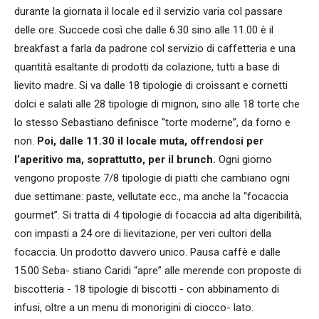
durante la giornata il locale ed il servizio varia col passare
delle ore. Succede così che dalle 6.30 sino alle 11.00 è il
breakfast a farla da padrone col servizio di caffetteria e una
quantità esaltante di prodotti da colazione, tutti a base di
lievito madre. Si va dalle 18 tipologie di croissant e cornetti
dolci e salati alle 28 tipologie di mignon, sino alle 18 torte che
lo stesso Sebastiano definisce “torte moderne”, da forno e
non.
Poi, dalle 11.30 il locale muta, offrendosi per
l’aperitivo ma, soprattutto, per il brunch.
Ogni giorno
vengono proposte 7/8 tipologie di piatti che cambiano ogni
due settimane: paste, vellutate ecc., ma anche la “focaccia
gourmet”. Si tratta di 4 tipologie di focaccia ad alta digeribilità,
con impasti a 24 ore di lievitazione, per veri cultori della
focaccia. Un prodotto davvero unico. Pausa caffè e dalle
15.00 Seba- stiano Caridi “apre” alle merende con proposte di
biscotteria - 18 tipologie di biscotti - con abbinamento di
infusi, oltre a un menu di monorigini di ciocco- lato.