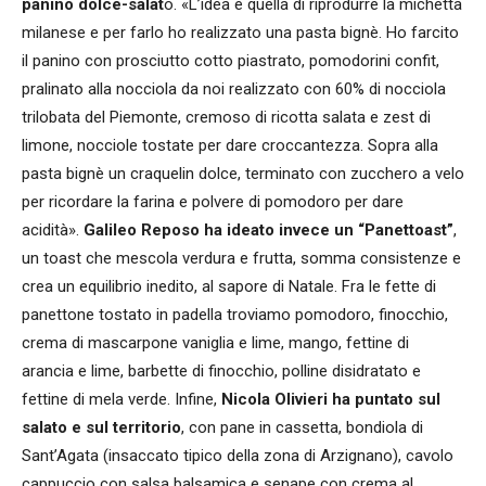
panino dolce-salat
o. «L’idea è quella di riprodurre la michetta
milanese e per farlo ho realizzato una pasta bignè. Ho farcito
il panino con prosciutto cotto piastrato, pomodorini confit,
pralinato alla nocciola da noi realizzato con 60% di nocciola
trilobata del Piemonte, cremoso di ricotta salata e zest di
limone, nocciole tostate per dare croccantezza. Sopra alla
pasta bignè un craquelin dolce, terminato con zucchero a velo
per ricordare la farina e polvere di pomodoro per dare
acidità».
Galileo Reposo ha ideato invece un “Panettoast”
,
un toast che mescola verdura e frutta, somma consistenze e
crea un equilibrio inedito, al sapore di Natale. Fra le fette di
panettone tostato in padella troviamo pomodoro, finocchio,
crema di mascarpone vaniglia e lime, mango, fettine di
arancia e lime, barbette di finocchio, polline disidratato e
fettine di mela verde. Infine,
Nicola Olivieri ha puntato sul
salato e sul territorio
, con pane in cassetta, bondiola di
Sant’Agata (insaccato tipico della zona di Arzignano), cavolo
cappuccio con salsa balsamica e senape con crema al