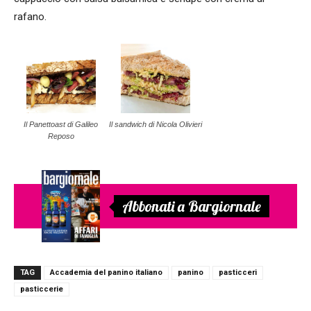
rafano.
Il Panettoast di Galileo
Il sandwich di Nicola Olivieri
Reposo
Abbonati a Bargiornale
TAG
Accademia del panino italiano
panino
pasticceri
pasticcerie