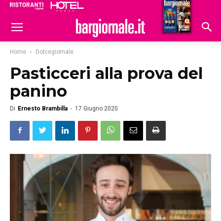
Ristoranti
Hoteldomani
Home
Dolcegiornale
Pasticceri alla prova del
panino
Di
Ernesto Brambilla
-
17 Giugno 2020