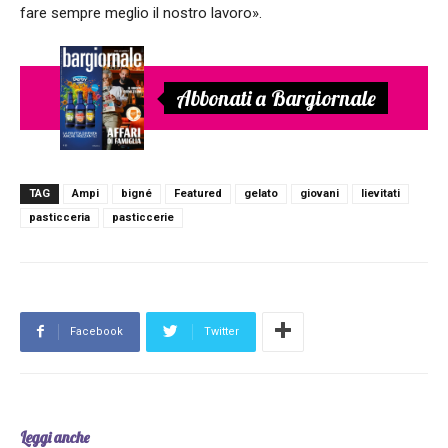
fare sempre meglio il nostro lavoro».
Abbonati a Bargiornale
TAG
Ampi
bigné
Featured
gelato
giovani
lievitati
pasticceria
pasticcerie
Facebook
Twitter
Leggi anche