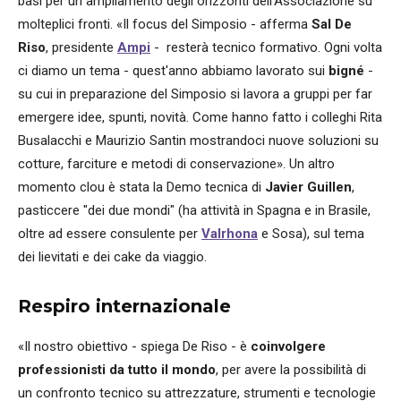
basi per un ampliamento degli orizzonti dell'Associazione su
molteplici fronti. «Il focus del Simposio - afferma
Sal De
Riso
, presidente
Ampi
- resterà tecnico formativo. Ogni volta
ci diamo un tema - quest'anno abbiamo lavorato sui
bigné
-
su cui in preparazione del Simposio si lavora a gruppi per far
emergere idee, spunti, novità. Come hanno fatto i colleghi Rita
Busalacchi e Maurizio Santin mostrandoci nuove soluzioni su
cotture, farciture e metodi di conservazione». Un altro
momento clou è stata la Demo tecnica di
Javier Guillen
,
pasticcere "dei due mondi" (ha attività in Spagna e in Brasile,
oltre ad essere consulente per
Valrhona
e Sosa), sul tema
dei lievitati e dei cake da viaggio.
Respiro internazionale
«Il nostro obiettivo - spiega De Riso - è
coinvolgere
professionisti da tutto il mondo
, per avere la possibilità di
un confronto tecnico su attrezzature, strumenti e tecnologie