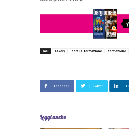
A
TAG
bakery
corsi di formazione
formazione
Facebook
Twitter
L
Leggi anche