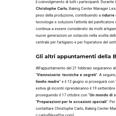
il coinvolgimento di tutti i partecipanti. Durante 
Christophe Carlo
, Baking Center Manager Lesaff
peso della produzione, contribuendo a
ridurre 
tecnologie e soluzioni l’attività del panificator
continua a essere considerato da molti artigian
nuove generazioni un ostacolo nella scelta della
centrale per l’artigiano e per l’operatore del set
Gli altri appuntamenti dell
All’appuntamento del 21 febbraio seguiranno altr
"
Viennoiserie: tecniche e segreti
". A seguire
lievito madre
" e il 13 giugno si proseguirà con 
estiva gli incontri riprenderanno il 19 settembre
proseguendo il 17 ottobre con "
Un mondo di 
"
Preparazioni per le occasioni speciali
". Pe
contattare Christophe Carlo, Baking Center Man
c.carlo@lesaffre.com).