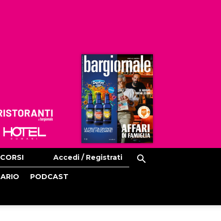
Ristoranti
Hoteldomani
CORSI
Accedi / Registrati
CARIO
PODCAST