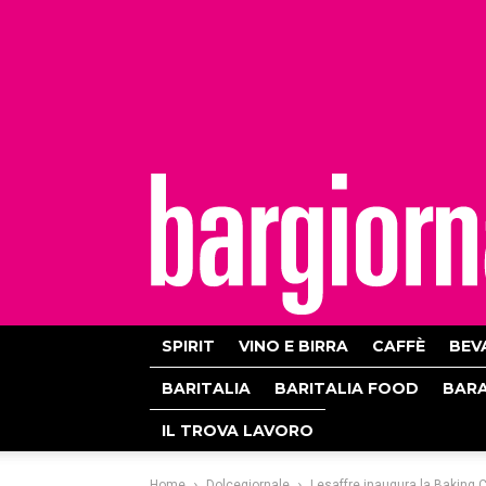
bargiornale
SPIRIT
VINO E BIRRA
CAFFÈ
BEV
BARITALIA
BARITALIA FOOD
BAR
IL TROVA LAVORO
Home
Dolcegiornale
Lesaffre inaugura la Baking