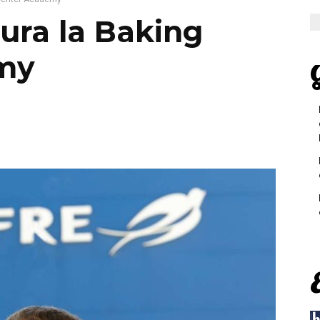
ura la Baking
my
G