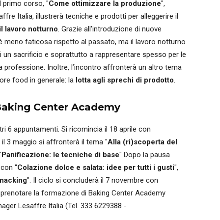
il primo corso, "
Come ottimizzare la produzione
",
re Italia, illustrerà tecniche e prodotti per alleggerire il
il lavoro notturno
. Grazie all’introduzione di nuove
e è meno faticosa rispetto al passato, ma il lavoro notturno
i un sacrificio e soprattutto a rappresentare spesso per le
 professione. Inoltre, l’incontro affronterà un altro tema
tore food in generale: la
lotta agli sprechi di prodotto
.
a Baking Center Academy
i 6 appuntamenti. Si ricomincia il 18 aprile con
, il 3 maggio si affronterà il tema "
Alla (ri)scoperta del
"
Panificazione: le tecniche di base
" Dopo la pausa
 con "
Colazione dolce e salata: idee per tutti i gusti
",
snacking
". Il ciclo si concluderà il 7 novembre con
r prenotare la formazione di Baking Center Academy
ager Lesaffre Italia (Tel. 333 6229388 -