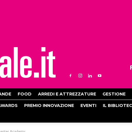
ANDE
FOOD
ARREDI E ATTREZZATURE
GESTIONE
AWARDS
PREMIO INNOVAZIONE
EVENTI
IL BIBLIOTE
 Center Academy