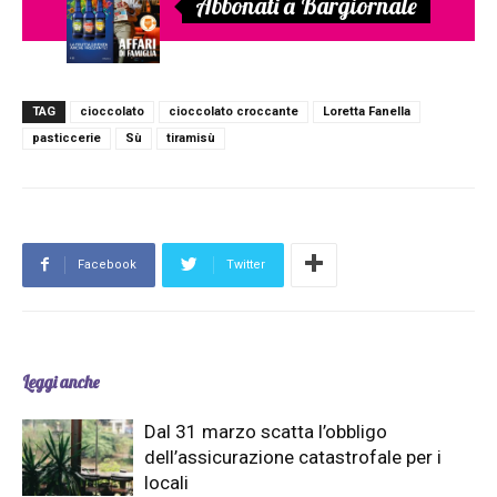
Abbonati a Bargiornale
TAG
cioccolato
cioccolato croccante
Loretta Fanella
pasticcerie
Sù
tiramisù
Facebook
Twitter
Leggi anche
Dal 31 marzo scatta l’obbligo
dell’assicurazione catastrofale per i
locali