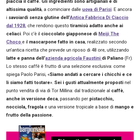
piaccia il caffè.
Gli ingredienti sono artigianali e di
altissima qualità
, a cominciare dalle
uova di Parisi
. E ancora
i
savoiardi senza glutine dell’
Antica Fabbrica Di Ciaccio
dal 1928
, che rendono questo
tiramisù adatto anche ai
celiaci
. Poi c’è il
cioccolato giapponese di
Meiji The
Choco
e il
mascarpone fatto in casa
, realizzato secondo
un’antica ricetta che prevede un riposo di 48 ore, utilizzando
latte e panna dell’
azienda agricola Faustini
di Paliano
(Fr).
Lo stesso caffè è frutto di una selezione esclusiva: come
spiega Paolo Parisi, «
Siamo andati a cercare i chicchi e ce
li siamo fatti tostare
».
Sei i gusti attualmente proposti
nel
punto vendita di via di Tor Millina: dal tradizionale al
caffè
,
anche in versione deca
, passando per
pistacchio,
nocciola, fragola
e una versione tropicale a base di
mango e
frutto della passione.