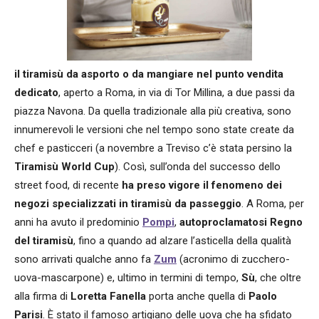
il tiramisù da asporto o da mangiare nel punto vendita
dedicato
, aperto a Roma, in via di Tor Millina, a due passi da
piazza Navona. Da quella tradizionale alla più creativa, sono
innumerevoli le versioni che nel tempo sono state create da
chef e pasticceri (a novembre a Treviso c’è stata persino la
Tiramisù World Cup
). Così, sull’onda del successo dello
street food, di recente
ha preso vigore il fenomeno dei
negozi specializzati in tiramisù da passeggio
. A Roma, per
anni ha avuto il predominio
Pompi
,
autoproclamatosi Regno
del tiramisù
, fino a quando ad alzare l’asticella della qualità
sono arrivati qualche anno fa
Zum
(acronimo di zucchero-
uova-mascarpone) e, ultimo in termini di tempo,
Sù
, che oltre
alla firma di
Loretta Fanella
porta anche quella di
Paolo
Parisi
. È stato il famoso artigiano delle uova che ha sfidato