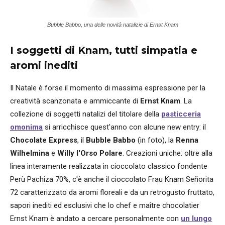
Bubble Babbo, una delle novità natalizie di Ernst Knam
I soggetti di Knam, tutti simpatia e
aromi inediti
Il Natale è forse il momento di massima espressione per la
creatività scanzonata e ammiccante di
Ernst Knam
. La
collezione di soggetti natalizi del titolare della
pasticceria
omonima
si arricchisce quest'anno con alcune new entry: il
Chocolate Express
, il
Bubble Babbo
(in foto), la
Renna
Wilhelmina
e
Willy l'Orso Polare
. Creazioni uniche: oltre alla
linea interamente realizzata in cioccolato classico fondente
Perù Pachiza 70%, c'è anche il cioccolato Frau Knam Señorita
72 caratterizzato da aromi floreali e da un retrogusto fruttato,
sapori inediti ed esclusivi che lo chef e maître chocolatier
Ernst Knam è andato a cercare personalmente con
un lungo