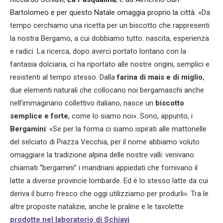
Bartolomeo e per questo Natale omaggia proprio la città.
«Da
tempo cerchiamo una ricetta per un biscotto che rappresenti
la nostra Bergamo, a cui dobbiamo tutto: nascita, esperienza
e radici. La ricerca, dopo averci portato lontano con la
fantasia dolciaria, ci ha riportato alle nostre origini, semplici e
resistenti al tempo stesso. Dalla
farina di mais e di miglio
,
due elementi naturali che collocano noi bergamaschi anche
nell’immaginario collettivo italiano, nasce un
biscotto
semplice e forte
, come lo siamo noi». Sono, appunto, i
Bergamini
: «Se per la forma ci siamo ispirati alle mattonelle
del selciato di Piazza Vecchia, per il nome abbiamo voluto
omaggiare la tradizione alpina delle nostre valli: venivano
chiamati “bergamini” i mandriani appiedati che fornivano il
latte a diverse provincie lombarde. Ed è lo stesso latte da cui
deriva il burro fresco che oggi utilizziamo per produrli». Tra le
altre proposte natalizie, anche le praline e le tavolette
prodotte nel laboratorio di Schiavi
.