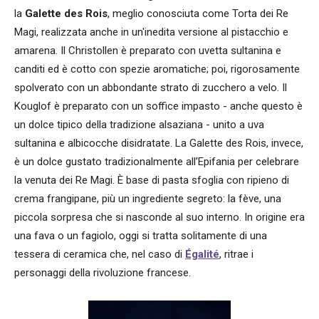
la
Galette des Rois
, meglio conosciuta come Torta dei Re
Magi, realizzata anche in un'inedita versione al pistacchio e
amarena. Il Christollen è preparato con uvetta sultanina e
canditi ed è cotto con spezie aromatiche; poi, rigorosamente
spolverato con un abbondante strato di zucchero a velo. Il
Kouglof è preparato con un soffice impasto - anche questo è
un dolce tipico della tradizione alsaziana - unito a uva
sultanina e albicocche disidratate. La Galette des Rois, invece,
è un dolce gustato tradizionalmente all’Epifania per celebrare
la venuta dei Re Magi. È base di pasta sfoglia con ripieno di
crema frangipane, più un ingrediente segreto: la fève, una
piccola sorpresa che si nasconde al suo interno. In origine era
una fava o un fagiolo, oggi si tratta solitamente di una
tessera di ceramica che, nel caso di
Égalité
, ritrae i
personaggi della rivoluzione francese.