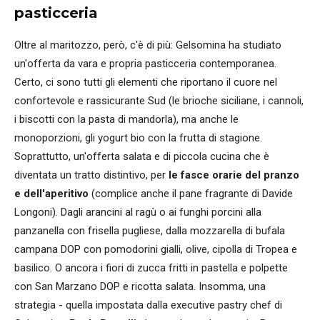
pasticceria
Oltre al maritozzo, però, c'è di più: Gelsomina ha studiato
un'offerta da vara e propria pasticceria contemporanea.
Certo, ci sono tutti gli elementi che riportano il cuore nel
confortevole e rassicurante Sud (le brioche siciliane, i cannoli,
i biscotti con la pasta di mandorla), ma anche le
monoporzioni, gli yogurt bio con la frutta di stagione.
Soprattutto, un'offerta salata e di piccola cucina che è
diventata un tratto distintivo, per
le fasce orarie del pranzo
e dell'aperitivo
(complice anche il pane fragrante di Davide
Longoni). Dagli arancini al ragù o ai funghi porcini alla
panzanella con frisella pugliese, dalla mozzarella di bufala
campana DOP con pomodorini gialli, olive, cipolla di Tropea e
basilico. O ancora i fiori di zucca fritti in pastella e polpette
con San Marzano DOP e ricotta salata. Insomma, una
strategia - quella impostata dalla executive pastry chef di