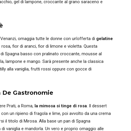
acchio, gel di lampone, croccante al grano saraceno e
è
Venanzi, omaggia tutte le donne con un’offerta di
gelatine
 rosa, fior di aranci, fior di limone e violetta. Questa
di Spagna basso con pralinato croccante, mousse al
gola, lampone e mango. Sarà presente anche la classica
ly alla vaniglia, frutti rossi oppure con gocce di
n De Gastronomie
tiere Prati, a Roma,
la mimosa si tinge di rosa
. Il dessert
 con un ripieno di fragola e lime, poi avvolto da una crema
i il titolo di Mirosa. Alla base un pan di Spagna
i vaniglia e mandorla. Un vero e proprio omaggio alle