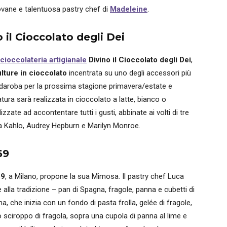
ovane e talentuosa pastry chef di
Madeleine
.
 il Cioccolato degli Dei
cioccolateria artigianale
Divino il Cioccolato degli Dei
,
ulture in cioccolato
incentrata su uno degli accessori più
rdaroba per la prossima stagione primavera/estate e
ura sarà realizzata in cioccolato a latte, bianco o
izzate ad accontentare tutti i gusti, abbinate ai volti di tre
da Kahlo, Audrey Hepburn e Marilyn Monroe.
69
69
, a Milano, propone la sua Mimosa. Il pastry chef Luca
alla tradizione – pan di Spagna, fragole, panna e cubetti di
 che inizia con un fondo di pasta frolla, gelée di fragole,
sciroppo di fragola, sopra una cupola di panna al lime e