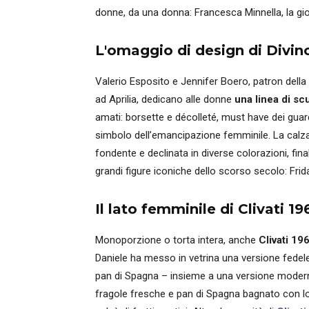
donne, da una donna: Francesca Minnella, la gi
L'omaggio di design di Divino
Valerio Esposito e Jennifer Boero, patron della
ad Aprilia, dedicano alle donne
una linea di sc
amati: borsette e décolleté, must have dei gua
simbolo dell’emancipazione femminile. La calzat
fondente e declinata in diverse colorazioni, final
grandi figure iconiche dello scorso secolo: Fri
Il lato femminile di Clivati 19
Monoporzione o torta intera, anche
Clivati 19
Daniele ha messo in vetrina una versione fedele 
pan di Spagna – insieme a una versione moderna,
fragole fresche e pan di Spagna bagnato con lo 