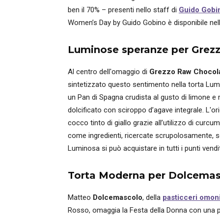
ben il 70% – presenti nello staff di
Guido Gobi
Women’s Day by Guido Gobino è disponibile nelle
Luminose speranze per Grez
Al centro dell'omaggio di
Grezzo Raw Chocol
sintetizzato questo sentimento nella torta Lum
un Pan di Spagna crudista al gusto di limone e 
dolcificato con sciroppo d’agave integrale. L'or
cocco tinto di giallo grazie all’utilizzo di curcu
come ingredienti, ricercate scrupolosamente, son
Luminosa si può acquistare in tutti i punti vend
Torta Moderna per Dolcema
Matteo
Dolcemascolo
, della
pasticceri omon
Rosso, omaggia la Festa della Donna con una 