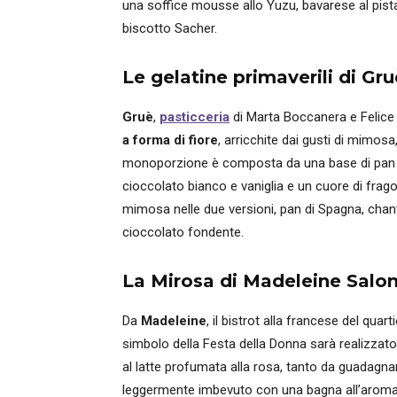
una soffice mousse allo Yuzu, bavarese al pist
biscotto Sacher.
Le gelatine primaverili di Gru
Gruè
,
pasticceria
di Marta Boccanera e Felice 
a forma di fiore
, arricchite dai gusti di mimosa,
monoporzione è composta da una base di pan 
cioccolato bianco e vaniglia e un cuore di fra
mimosa nelle due versioni, pan di Spagna, chantil
cioccolato fondente.
La Mirosa di Madeleine Salo
Da
Madeleine
, il bistrot alla francese del quar
simbolo della Festa della Donna sarà realizzato
al latte profumata alla rosa, tanto da guadagnars
leggermente imbevuto con una bagna all’aroma d