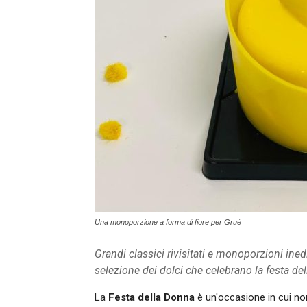
Una monoporzione a forma di fiore per Gruè
Grandi classici rivisitati e monoporzioni ined
selezione dei dolci che celebrano la festa de
La
Festa della Donna
è un'occasione in cui no