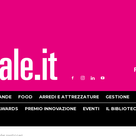
ANDE
FOOD
ARREDI E ATTREZZATURE
GESTIONE
AWARDS
PREMIO INNOVAZIONE
EVENTI
IL BIBLIOTE
dei pasticceri