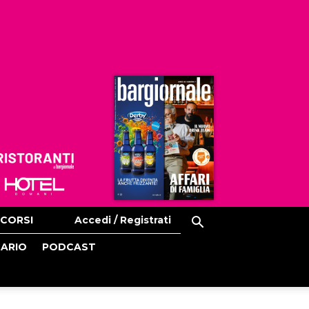
Ristoranti
Hoteldomani
CORSI
Accedi / Registrati
CARIO
PODCAST