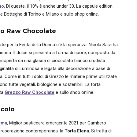
no
. Di queste, il 10% è anche under 30. La capsule edition
 Botteghe di Torino e Milano e sullo shop online.
zo Raw Chocolate
ate
per la Festa della Donna c'è la speranza. Nicola Salvi ha
inosa. Il dolce si presenta a forma di cuore, composto da
ricoperta da una glassa di cioccolato bianco crudista
iginalità di Luminosa è legata alla decorazione a base di
ma. Come in tutti i dolci di Grezzo le materie prime utilizzate
o tutte vegetali, biologiche e sostenibili. La torta
ita
Grezzo Raw Chocolate
e sullo shop online.
scolo
ima
, Miglior pasticcere emergente 2021 per Gambero
preparazione contemporanea: la
Torta Elena
. Si tratta di