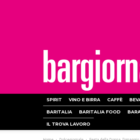
bargiornale
SPIRIT
VINO E BIRRA
CAFFÈ
BEV
BARITALIA
BARITALIA FOOD
BAR
IL TROVA LAVORO
Home
Dolcegiornale
Festa della Donna, l’omaggio 