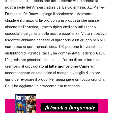
«L’idea è nata in occasione della recente visita presso la
nostra sede dell’Ambasciatore del Belgio in Italia, S.E. Pierre-
Emmanuel De Bauw - spiega il pasticcere - Volevamo
chiudere il pranzo di lavoro con una proposta che unisse,
almeno nell’estetica, il piatto tipico emiliano utilizzando il
cioccolato belga, una delle nostre eccellenze. Visto il positivo
riscontro abbiamo pensato di riproporlo a un gruppo ben più
numeroso di commensali, circa 150 persone tra venditori e
distributori di Puratos Italia», ha commentato Federico Gauli.
L’ingrediente principale del dolce a forma di tortellino è un
cremoso al
cioccolato al latte monorigine Camerun
,
accompagnato da una salsa al mango e vaniglia di colore
giallo per evocare il brodo. Per aggiungere un tocco crunchy,
Gauli ha aggiunto un croccante alla mandorla.
Abbonati a Bargiornale