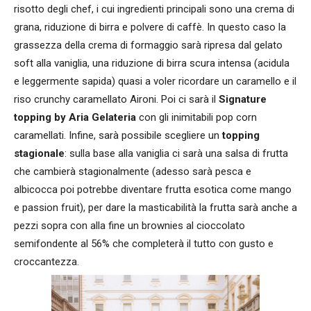
risotto degli chef, i cui ingredienti principali sono una crema di
grana, riduzione di birra e polvere di caffè. In questo caso la
grassezza della crema di formaggio sarà ripresa dal gelato
soft alla vaniglia, una riduzione di birra scura intensa (acidula
e leggermente sapida) quasi a voler ricordare un caramello e il
riso crunchy caramellato Aironi. Poi ci sarà il
Signature
topping by Aria Gelateria
con gli inimitabili pop corn
caramellati. Infine, sarà possibile scegliere un
topping
stagionale
: sulla base alla vaniglia ci sarà una salsa di frutta
che cambierà stagionalmente (adesso sarà pesca e
albicocca poi potrebbe diventare frutta esotica come mango
e passion fruit), per dare la masticabilità la frutta sarà anche a
pezzi sopra con alla fine un brownies al cioccolato
semifondente al 56% che completerà il tutto con gusto e
croccantezza.