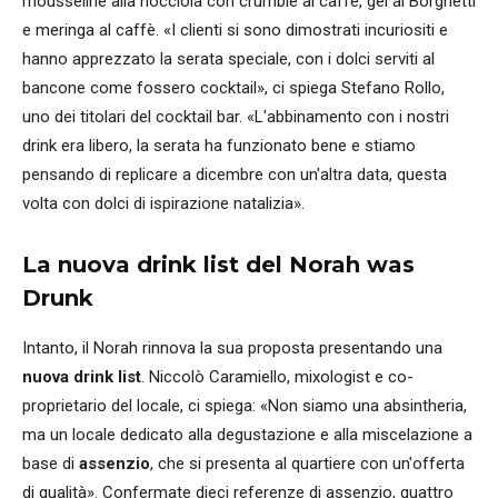
mousseline alla nocciola con crumble al caffè, gel al Borghetti
e meringa al caffè. «I clienti si sono dimostrati incuriositi e
hanno apprezzato la serata speciale, con i dolci serviti al
bancone come fossero cocktail», ci spiega Stefano Rollo,
uno dei titolari del cocktail bar. «L'abbinamento con i nostri
drink era libero, la serata ha funzionato bene e stiamo
pensando di replicare a dicembre con un'altra data, questa
volta con dolci di ispirazione natalizia».
La nuova drink list del Norah was
Drunk
Intanto, il Norah rinnova la sua proposta presentando una
nuova drink list
. Niccolò Caramiello, mixologist e co-
proprietario del locale, ci spiega: «Non siamo una absintheria,
ma un locale dedicato alla degustazione e alla miscelazione a
base di
assenzio
, che si presenta al quartiere con un'offerta
di qualità». Confermate dieci referenze di assenzio, quattro