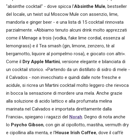
"absinthe cocktail" - dove spicca l'
Absinthe Mule
, bestseller
del locale, un twist sul Moscow Mule con assenzio, lime,
mandorla e ginger beer - e una lista di 15 cocktail rinnovata
parzialmente. «Abbiamo tenuto alcuni drink molto apprezzati
come il Menage a trois (vodka, fake lime cordial, essenza al
lemongrass) e il Tea smash (gin, limone, zenzero, tè al
bergamotto, liquore al pompelmo rosa), e giocato con altri».
Come il
Dry Apple Martini
, versione elegante e bilanciata di
un cocktail storico. «Partendo da un distillato di sidro di mele -
il Calvados - non invecchiato e quindi dalle note fresche e
acidule, si ricrea un Martini cocktail molto leggero che rievoca
in bocca la sensazione di mordere una mela. Anche grazie
alla soluzione di acido lattico e alla profumata melina
marinata nel Calvados e importata direttamente dalla
Francia», spiegano i ragazzi del
Norah
. Degno di nota anche
lo
Psycho Gibson
, con gin al cipollotto, mastiha, vermuth dry
e cipollina alla menta, e l'
House Irish Coffee
, dove il caffè