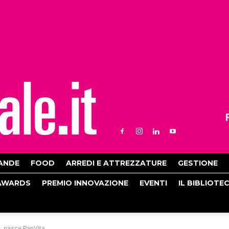
ANDE
FOOD
ARREDI E ATTREZZATURE
GESTIONE
AWARDS
PREMIO INNOVAZIONE
EVENTI
IL BIBLIOTE
e: nasce PanVita