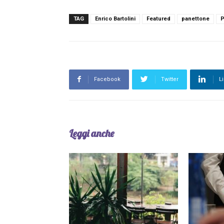
TAG
Enrico Bartolini
Featured
panettone
P
Facebook
Twitter
L
Leggi anche