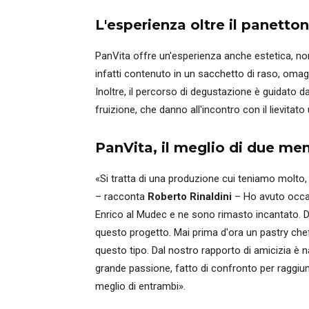
L'esperienza oltre il panetto
PanVita offre un'esperienza anche estetica, non 
infatti contenuto in un sacchetto di raso, omagg
Inoltre, il percorso di degustazione è guidato d
fruizione, che danno all'incontro con il lievitato
PanVita, il meglio di due men
«Si tratta di una produzione cui teniamo molto,
– racconta
Roberto Rinaldini
– Ho avuto occasi
Enrico al Mudec e ne sono rimasto incantato. Da 
questo progetto. Mai prima d'ora un pastry che
questo tipo. Dal nostro rapporto di amicizia è 
grande passione, fatto di confronto per raggi
meglio di entrambi».