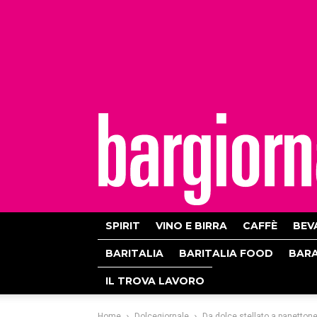
bargiornale
SPIRIT
VINO E BIRRA
CAFFÈ
BEV
BARITALIA
BARITALIA FOOD
BAR
IL TROVA LAVORO
Home
Dolcegiornale
Da dolce stellato a panetton