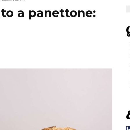
ato a panettone:
G