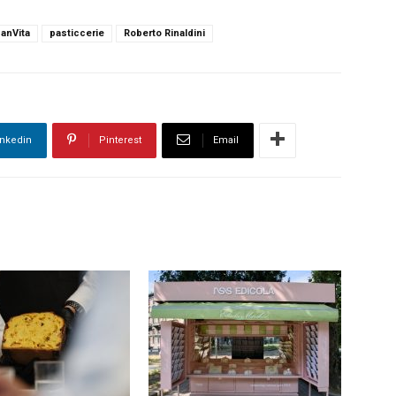
anVita
pasticcerie
Roberto Rinaldini
inkedin
Pinterest
Email