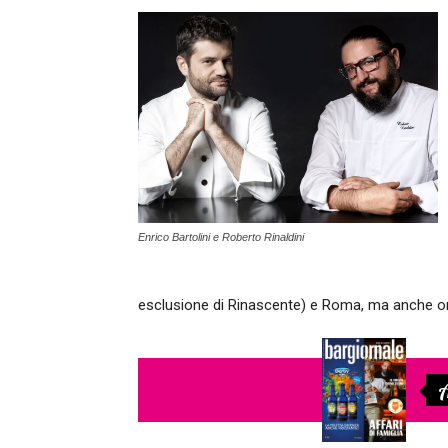
Enrico Bartolini e Roberto Rinaldini
esclusione di Rinascente) e Roma, ma anche onli
A