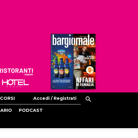
Ristoranti
Hoteldomani
CORSI
Accedi / Registrati
CARIO
PODCAST