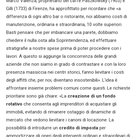
Marco Valenza, proprietario dei caffè Paszkowsky (1903) e
Gilli (1733) di Firenze, ha approfittato per ricordare che «a
differenza di ogni altro bar o ristorante, noi abbiamo costi di
manutenzione, ordinaria e straordinaria, 10 volte superiori.
Basti pensare che per imbiancare una parete, dobbiamo
chiedere il nulla osta alla Soprintendenza, ed effettuare
stratigrafie a nostre spese prima di poter procedere con i
lavori. A questo si aggiunge la concorrenza delle grandi
aziende che non siamo in grado di contrastare e con la loro
presenza massiccia nei centri storici, fanno lievitare i costi
degli affitti che, per noi, diventano insostenibili». L'idea è
affrontare insieme problemi comuni come questi. Le richieste
prioritarie sono già chiare: «La
creazione di un fondo
rotativo
che consenta agli imprenditori di acquistare gli
immobili, evitando di rimanere ostaggio di dinamiche di
mercato che vedono lievitare i canoni di locazione. La
possibilità di introdurre un
credito di imposta
per
ammortizzare gli oneri degli interventi ordinari e straordinari di