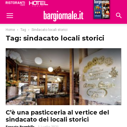
Ristoranti
Hoteldomani
Home
Tag
Sindacato locali storici
Tag: sindacato locali storici
C’è una pasticceria al vertice del
sindacato dei locali storici