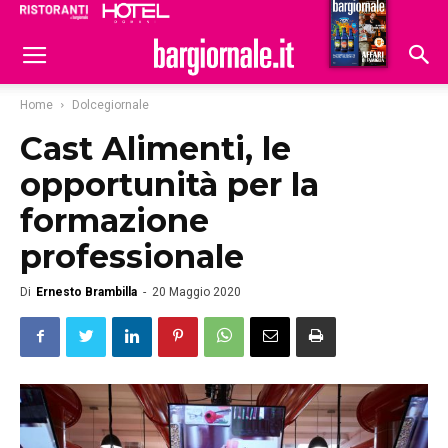
Ristoranti
Hoteldomani
Home
Dolcegiornale
Cast Alimenti, le
opportunità per la
formazione
professionale
Di
Ernesto Brambilla
-
20 Maggio 2020