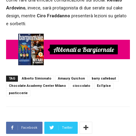
come fare una efficace comunicazione sui social.
Renato
Ardovino
, invece, sarà protagonista di due serate sul cake
design, mentre
Ciro Fraddanno
presenterà lezioni su gelato
e sorbetti.
Abbonati a Bargiornale
TAG
Alberto Simionato
Amaury Guichon
barry callebaut
Chocolate Academy Center Milano
cioccolato
Ecl1plse
pasticcerie
Facebook
Twitter