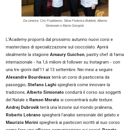
Da sinistra: Ciro Fraddanno, Silvia Federica Boldetti, Alberto
Simionato e Marta Giorgetti.
L'Academy proporrà dal prossimo autunno nuovi corsi e
masterclass di specializzazione sul cioccolato. Aprirà
idealmente la stagione
Amaury Guichon
, pastry chef di fama
internazionale - ha 1,6 milioni di follower su Instagram - con
una tre-giorni dall'11 al 13 settembre. Nei mesi a seguire
Alexandre Bourdeaux
terrà un corsi di pasticceria da
passeggio;
Stefano Laghi
spiegherà come innovare la
tradizione;
Alberto Simionato
condurrà il corso sui soggetti
del Natale e
Ramon Morato
si concentrarà sulle texture.
Andrej Dubrovik
terrà una lezione sul mondo pralineria,
Roberto Lobrano
spiegherà l'analisi sensoriale del gelato e
Maurizio Morini
spiegherà ai pasticceri iscritti al suo corso