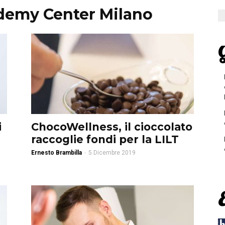
demy Center Milano
G
i
ChocoWellness, il cioccolato
raccoglie fondi per la LILT
Ernesto Brambilla
-
5 Dicembre 2019