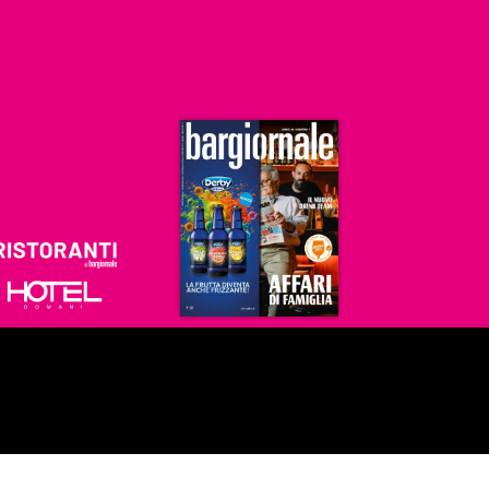
Ristoranti
Hoteldomani