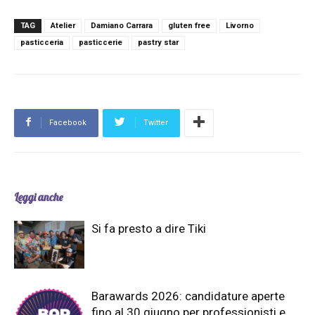
TAG
Atelier
Damiano Carrara
gluten free
Livorno
pasticceria
pasticcerie
pastry star
Facebook
Twitter
Leggi anche
Si fa presto a dire Tiki
Barawards 2026: candidature aperte
fino al 30 giugno per professionisti e