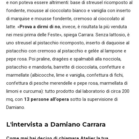
e non poteva essere altrimenti: base di streusel ricomposto al
fondente, mousse al cioccolato bianco e vaniglia con inserto
di marquise e mousse fondente, cremoso al cioccolato al
latte. «
Prova a dirmi di no
, invece, è risultata la più venduta
nei mesi prima delle Feste», spiega Carrara. Senza lattosio, è
uno streusel al pistacchio ricomposto, inserto di daquoise al
pistacchio con cremoso al pistacchio e gelée al lampone e
pepe rosa. Poi praline, dragées e spalmabili alla nocciola,
pistacchio e mandorla, barrette di cioccolata, confetture e
marmellate (albicocche, lime e vaniglia, confettura di fichi,
confettura di pesche merendelle e pepe rosa, marmellata di
limoni e curcuma): tutto prodotto dal laboratorio di circa 200
mq, con
13 persone all’opera
sotto la supervisione di
Damiano.
L'intervista a Damiano Carrara
Come mai hai deciso di chiamare Atelier la tua