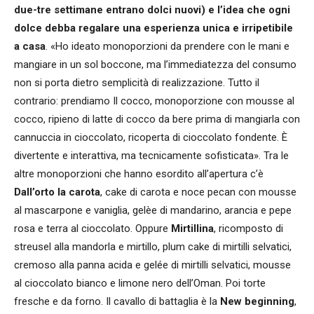
due-tre settimane entrano dolci nuovi) e l’idea che ogni
dolce debba regalare una esperienza unica e irripetibile
a casa
. «Ho ideato monoporzioni da prendere con le mani e
mangiare in un sol boccone, ma l’immediatezza del consumo
non si porta dietro semplicità di realizzazione. Tutto il
contrario: prendiamo Il cocco, monoporzione con mousse al
cocco, ripieno di latte di cocco da bere prima di mangiarla con
cannuccia in cioccolato, ricoperta di cioccolato fondente. È
divertente e interattiva, ma tecnicamente sofisticata». Tra le
altre monoporzioni che hanno esordito all’apertura c’è
Dall’orto la carota
, cake di carota e noce pecan con mousse
al mascarpone e vaniglia, gelèe di mandarino, arancia e pepe
rosa e terra al cioccolato. Oppure
Mirtillina
, ricomposto di
streusel alla mandorla e mirtillo, plum cake di mirtilli selvatici,
cremoso alla panna acida e gelée di mirtilli selvatici, mousse
al cioccolato bianco e limone nero dell’Oman. Poi torte
fresche e da forno. Il cavallo di battaglia è la
New beginning
,