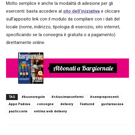
Molto semplice è anche la modalità di adesione per gli
esercenti: basta accedere al
sito dell’iniziativa
e cliccare
sull’apposito link con il modulo da compilare con i dati del
locale (nome, indirizzo, tipologia di esercizio, sito internet,
specificando se la consegna è gratuita o a pagamento)
direttamente online.
Abbonati a Bargiornale
TAG
#buoneregole
#chiusimanonfermi
#semprepresenti
Appe Padova
consegne
delivery
Featured
gustareacasa
pasticcerie
vetrina web delivery