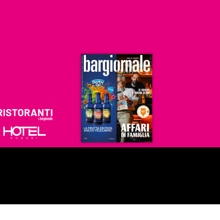
Ristoranti
Hoteldomani