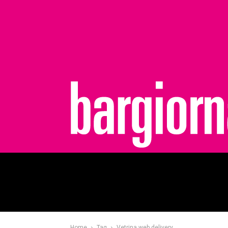
bargiornale
Home
Tag
Vetrina web delivery