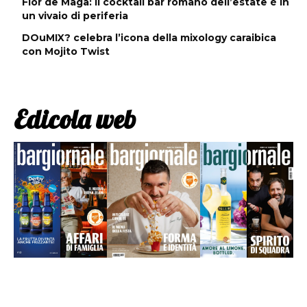
Flor de Maga: il cocktail bar romano dell’estate è in
un vivaio di periferia
DOuMIX? celebra l’icona della mixology caraibica
con Mojito Twist
Edicola web