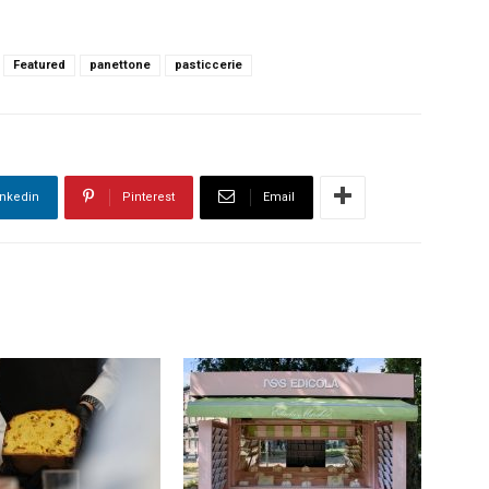
Featured
panettone
pasticcerie
inkedin
Pinterest
Email