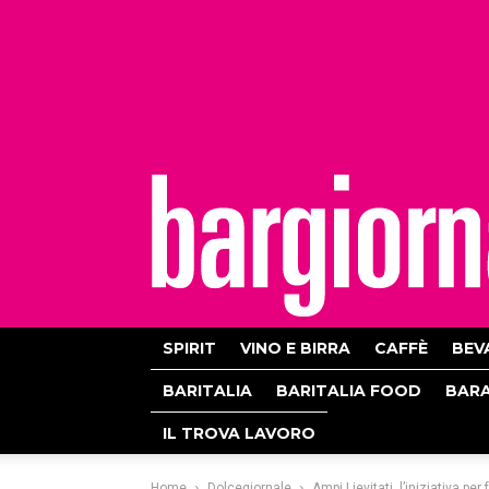
bargiornale
SPIRIT
VINO E BIRRA
CAFFÈ
BEV
BARITALIA
BARITALIA FOOD
BAR
IL TROVA LAVORO
Home
Dolcegiornale
Ampi Lievitati, l’iniziativa pe