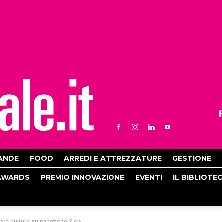
ANDE
FOOD
ARREDI E ATTREZZATURE
GESTIONE
AWARDS
PREMIO INNOVAZIONE
EVENTI
IL BIBLIOTE
r fare cultura su panettone & co.