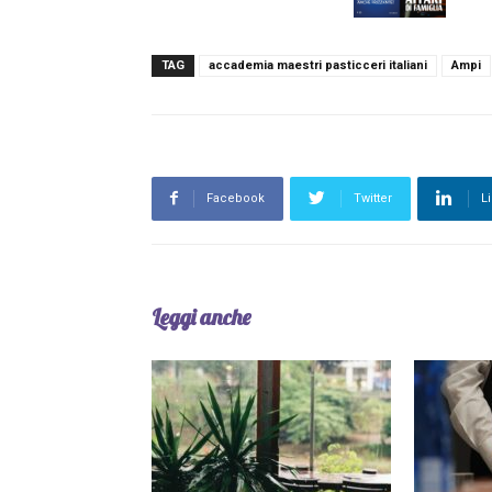
TAG
accademia maestri pasticceri italiani
Ampi
Facebook
Twitter
L
Leggi anche