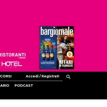
Ristoranti
Hoteldomani
CORSI
Accedi / Registrati
CARIO
PODCAST