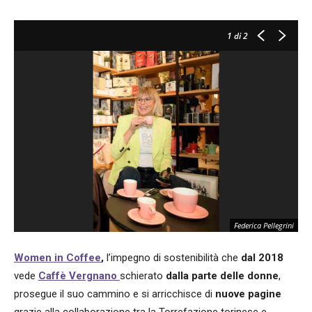
1
di 2
Federica Pellegrini
Women in Coffee
,
l’impegno di sostenibilità che
dal 2018
vede
Caffè Vergnano
schierato
dalla parte delle donne
,
prosegue il suo cammino e si arricchisce di
nuove pagine
grazie alla collaborazione tra la Torrefazione torinese e