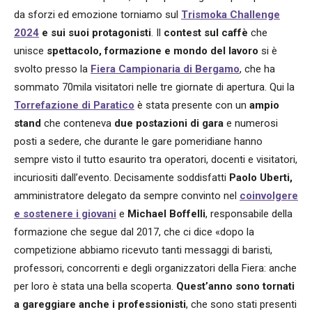
da sforzi ed emozione torniamo sul
Trismoka Challenge
2024
e sui suoi protagonisti
. Il
contest sul caffè
che
unisce
spettacolo, formazione e mondo del lavoro
si è
svolto presso la
Fiera Campionaria di Bergamo
, che ha
sommato 70mila visitatori nelle tre giornate di apertura. Qui la
Torrefazione di Paratico
è stata presente con un
ampio
stand
che conteneva
due postazioni di gara
e numerosi
posti a sedere, che durante le gare pomeridiane hanno
sempre visto il tutto esaurito tra operatori, docenti e visitatori,
incuriositi dall’evento. Decisamente soddisfatti
Paolo Uberti,
amministratore delegato da sempre convinto nel
coinvolgere
e sostenere i giovani
e
Michael Boffelli
, responsabile della
formazione che segue dal 2017, che ci dice «dopo la
competizione abbiamo ricevuto tanti messaggi di baristi,
professori, concorrenti e degli organizzatori della Fiera: anche
per loro è stata una bella scoperta.
Quest’anno sono tornati
a gareggiare anche i professionisti
, che sono stati presenti