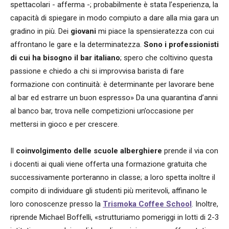
spettacolari - afferma -; probabilmente è stata l’esperienza, la
capacità di spiegare in modo compiuto a dare alla mia gara un
gradino in più. Dei
giovani
mi piace la spensieratezza con cui
affrontano le gare e la determinatezza.
Sono i professionisti
di cui ha bisogno il bar italiano
; spero che coltivino questa
passione e chiedo a chi si improvvisa barista di fare
formazione con continuità: è determinante per lavorare bene
al bar ed estrarre un buon espresso» Da una quarantina d’anni
al banco bar, trova nelle competizioni un’occasione per
mettersi in gioco e per crescere.
Il
coinvolgimento delle scuole alberghiere
prende il via con
i docenti ai quali viene offerta una formazione gratuita che
successivamente porteranno in classe; a loro spetta inoltre il
compito di individuare gli studenti più meritevoli, affinano le
loro conoscenze presso la
Trismoka Coffee School
. Inoltre,
riprende Michael Boffelli, «strutturiamo pomeriggi in lotti di 2-3