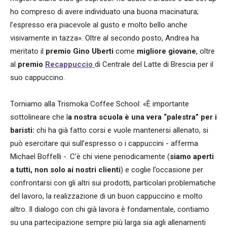
ho compreso di avere individuato una buona macinatura;
l’espresso era piacevole al gusto e molto bello anche
visivamente in tazza». Oltre al secondo posto, Andrea ha
meritato il
premio Gino Uberti
come
migliore giovane
, oltre
al
premio
Recappuccio
di Centrale del Latte di Brescia per il
suo cappuccino.
Torniamo alla Trismoka Coffee School: «È importante
sottolineare che l
a nostra scuola è una vera “palestra” per i
baristi:
chi ha già fatto corsi e vuole mantenersi allenato, si
può esercitare qui sull’espresso o i cappuccini - afferma
Michael Boffelli -. C’è chi viene periodicamente (
siamo aperti
a tutti, non solo ai nostri clienti
) e coglie l’occasione per
confrontarsi con gli altri sui prodotti, particolari problematiche
del lavoro, la realizzazione di un buon cappuccino e molto
altro. Il dialogo con chi già lavora è fondamentale, contiamo
su una partecipazione sempre più larga sia agli allenamenti