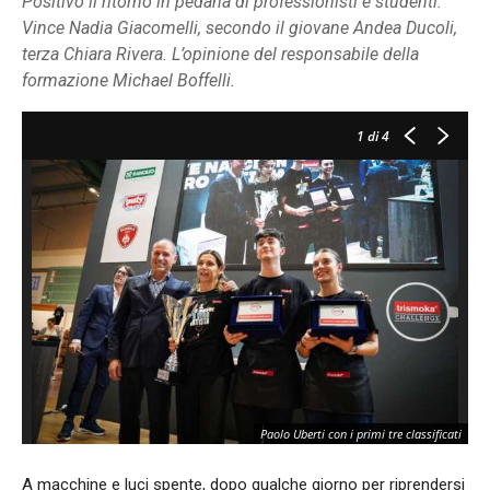
Positivo il ritorno in pedana di professionisti e studenti.
Vince Nadia Giacomelli, secondo il giovane Andea Ducoli,
terza Chiara Rivera. L’opinione del responsabile della
formazione Michael Boffelli.
1
di 4
Paolo Uberti con i primi tre classificati
A macchine e luci spente, dopo qualche giorno per riprendersi