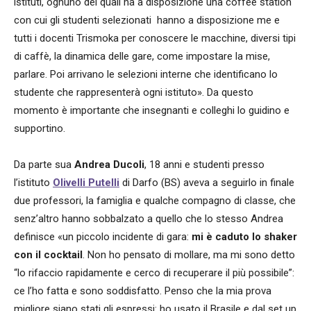
istituti, ognuno dei quali ha a disposizione una coffee station
con cui gli studenti selezionati
hanno a disposizione me e
tutti i docenti Trismoka per conoscere le macchine, diversi tipi
di caffè, la dinamica delle gare, come impostare la mise,
parlare. Poi arrivano le selezioni interne che identificano lo
studente che rappresenterà ogni istituto». Da questo
momento è importante che insegnanti e colleghi lo guidino e
supportino.
Da parte sua
Andrea Ducoli
, 18 anni e studenti presso
l’istituto
Olivelli Putelli
di Darfo (BS) aveva a seguirlo in finale
due professori, la famiglia e qualche compagno di classe, che
senz’altro hanno sobbalzato a quello che lo stesso Andrea
definisce «un piccolo incidente di gara:
mi è caduto lo shaker
con il cocktail
. Non ho pensato di mollare, ma mi sono detto
“lo rifaccio rapidamente e cerco di recuperare il più possibile”:
ce l’ho fatta e sono soddisfatto. Penso che la mia prova
migliore siano stati gli espressi: ho usato il Brasile e dal set up