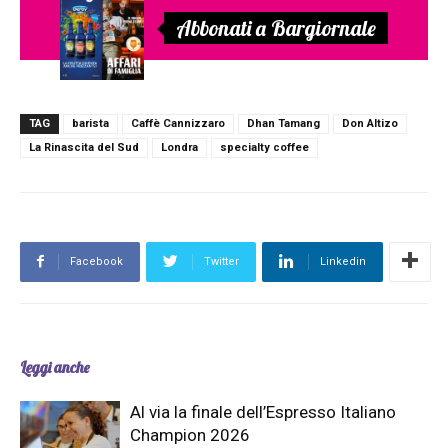
Abbonati a Bargiornale
TAG
barista
Caffè Cannizzaro
Dhan Tamang
Don Altizo
La Rinascita del Sud
Londra
specialty coffee
Facebook
Twitter
Linkedin
Leggi anche
Al via la finale dell’Espresso Italiano
Champion 2026