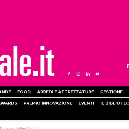
ANDE
FOOD
ARREDI E ATTREZZATURE
GESTIONE
AWARDS
PREMIO INNOVAZIONE
EVENTI
IL BIBLIOTE
 l’impegno Julius Meinl