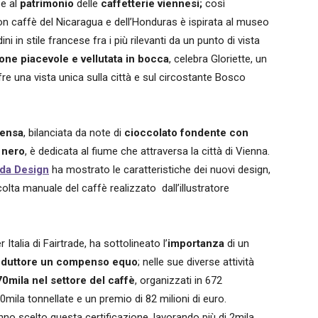
e al
patrimonio
delle
caffetterie viennesi;
così
 caffè del Nicaragua e dell’Honduras è ispirata al museo
i in stile francese fra i più rilevanti da un punto di vista
one piacevole e vellutata in bocca
, celebra Gloriette, un
e una vista unica sulla città e sul circostante Bosco
tensa
, bilanciata da note di
cioccolato fondente con
 nero
, è dedicata al fiume che attraversa la città di Vienna.
da Design
ha mostrato le caratteristiche dei nuovi design,
colta manuale del caffè realizzato
dall’illustratore
alia di Fairtrade, ha sottolineato l’
importanza
di un
roduttore un compenso equo
; nelle sue diverse attività
0mila nel settore del caffè
, organizzati in 672
mila tonnellate e un premio di 82 milioni di euro.
nno scelto questa certificazione, lavorando più di 2mila