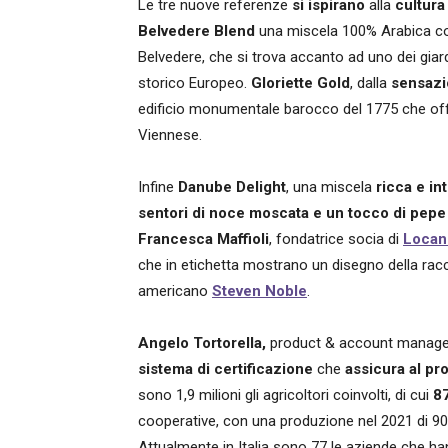
Le tre nuove referenze
si ispirano
alla
cultura
Belvedere Blend
una miscela 100% Arabica con
Belvedere, che si trova accanto ad uno dei giardin
storico Europeo.
Gloriette Gold
, dalla
sensazi
edificio monumentale barocco del 1775 che offr
Viennese.
Infine
Danube Delight
, una miscela
ricca e in
sentori di noce moscata e un tocco di pepe
Francesca Maffioli
, fondatrice socia di
Locan
che in etichetta mostrano un disegno della rac
americano
Steven Noble
.
Angelo Tortorella,
product & account manager It
sistema di certificazione
che
assicura al p
sono 1,9 milioni gli agricoltori coinvolti, di cui
87
cooperative, con una produzione nel 2021 di 900
Attualmente in Italia sono 77 le aziende che ha