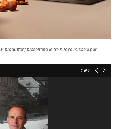
i produttori; presentate le tre nuove miscele per
1
di 9