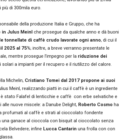
 più di 300mila euro.
sponsabile della produzione Italia e Gruppo, che ha
e in Julus Meinl
che prosegue da qualche anno e dà buoni
le tonnellate di caffè crudo lavorate ogni anno
, di cui il
 il 2025 al 75%
; inoltre, a breve verranno presentate le
nale, mentre prosegue l’impegno per la
riduzione dei
 solari a impianti per il recupero e il riutilizzo del calore.
lla Michelin,
Cristiano Tomei dal 2017 propone ai suoi
ius Meinl, realizzando piatti in cui il caffè è un ingrediente
è stato Falafel di lenticchie e caffè
con erbe selvatiche e
i alle nuove miscele: a Danube Delight,
Roberto Cosmo
ha
 profumati al caffè e strati al cioccolato fondente
a
una ganace al cioccola con bisquit al cioccolato senza
cela Belvedere; infine
Lucca Cantarin
una frolla con con
glassa.