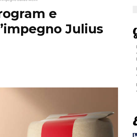
rogram e
 l’impegno Julius
G