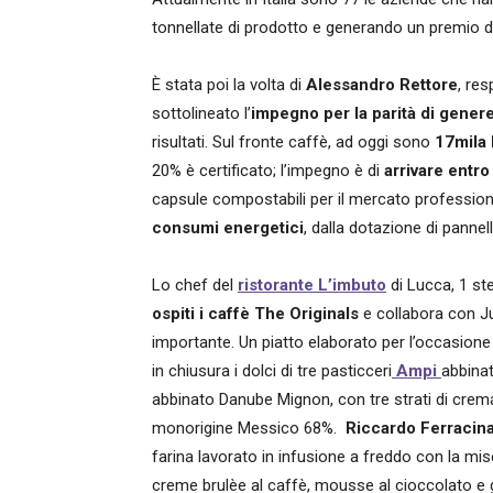
tonnellate di prodotto e generando un premio di
È stata poi la volta di
Alessandro Rettore
, re
sottolineato l’
impegno per la parità di gener
risultati. Sul fronte caffè, ad oggi sono
17mila 
20% è certificato; l’impegno è di
arrivare entro
capsule compostabili per il mercato professio
consumi energetici
, dalla dotazione di pannelli
Lo chef del
ristorante L’imbuto
di Lucca, 1 ste
ospiti i caffè The Originals
e collabora con Jul
importante. Un piatto elaborato per l’occasione 
in chiusura i dolci di tre pasticceri
Ampi
abbinat
abbinato Danube Mignon, con tre strati di crema
monorigine Messico 68%.
Riccardo Ferracin
farina lavorato in infusione a freddo con la mis
creme brulèe al caffè, mousse al cioccolato e 