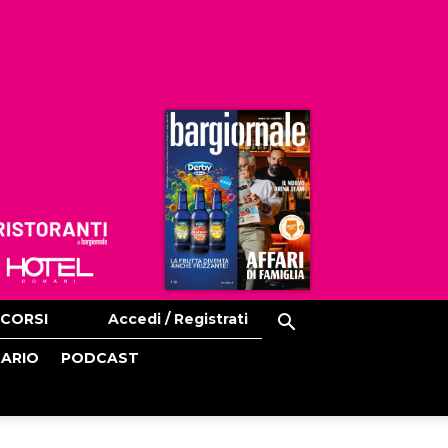
Ristoranti
Hoteldomani
CORSI
Accedi / Registrati
CARIO
PODCAST