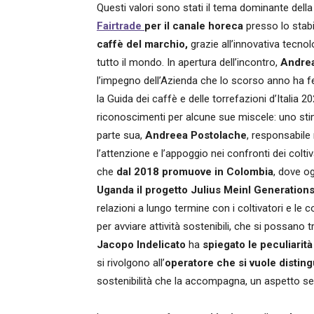
Questi valori sono stati il tema dominante dell
Fairtrade
per il canale horeca
presso lo stab
caffè del marchio,
grazie all’innovativa tecnolo
tutto il mondo. In apertura dell’incontro,
Andre
l’impegno dell’Azienda che lo scorso anno ha f
la Guida dei caffè e delle torrefazioni d’Italia 2
riconoscimenti per alcune sue miscele: uno sti
parte sua,
Andreea Postolache
, responsabile
l’attenzione e l’appoggio nei confronti dei colti
che
dal 2018 promuove in Colombia
, dove o
Uganda il progetto Julius Meinl Generation
relazioni a lungo termine con i coltivatori e le
per avviare attività sostenibili, che si possano
Jacopo Indelicato
ha
spiegato le peculiarità
si rivolgono all’
operatore che si vuole distingu
sostenibilità che la accompagna, un aspetto s