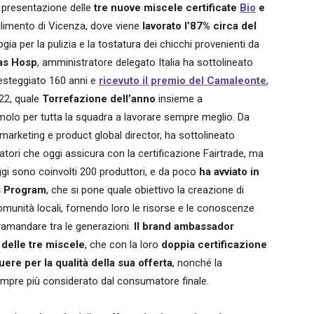
a presentazione delle
tre nuove miscele certificate
Bio
e
ilimento di Vicenza, dove viene
lavorato l’87% circa del
gia per la pulizia e la tostatura dei chicchi provenienti da
as Hosp
, amministratore delegato Italia ha sottolineato
esteggiato 160 anni e
ricevuto il premio del Camaleonte
,
022, quale
Torrefazione dell’anno
insieme a
molo per tutta la squadra a lavorare sempre meglio. Da
 marketing e product global director, ha sottolineato
vatori che oggi assicura con la certificazione Fairtrade, ma
ggi sono coinvolti 200 produttori, e da poco
ha avviato in
s Program
, che si pone quale obiettivo la creazione di
 comunità locali, fornendo loro le risorse e le conoscenze
 tramandare tra le generazioni.
Il brand ambassador
 delle tre miscele
, che con la loro
doppia certificazione
ere per la qualità della sua offerta
, nonché la
empre più considerato dal consumatore finale.