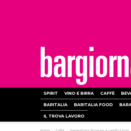
bargiornale
SPIRIT
VINO E BIRRA
CAFFÈ
BEV
BARITALIA
BARITALIA FOOD
BAR
IL TROVA LAVORO
Home
Caffè
Generations Program e certificazioni,