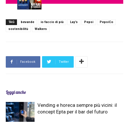
TAG
bevande
io faccio di più
Lay’s
Pepsi
PepsiCo
sostenibilitù
Walkers
Facebook
Twitter
Leggi anche
Vending e horeca sempre più vicini: il
concept Epta per il bar del futuro