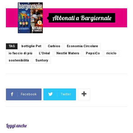
Abbonati a Bargiornale
TAG
bottiglie Pet
Carbios
Economia Circolare
io faccio di più
L’Oréal
Nestlé Waters
PepsiCo
riciclo
sostenibilità
Suntory
Facebook
Twitter
Leggi anche