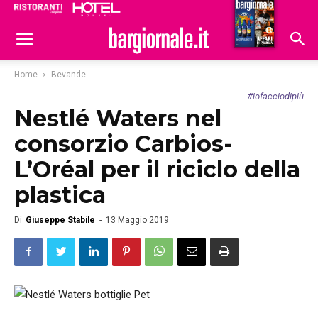
Ristoranti
Hoteldomani
Home
Bevande
#iofacciodipiù
Nestlé Waters nel
consorzio Carbios-
L’Oréal per il riciclo della
plastica
Di
Giuseppe Stabile
-
13 Maggio 2019