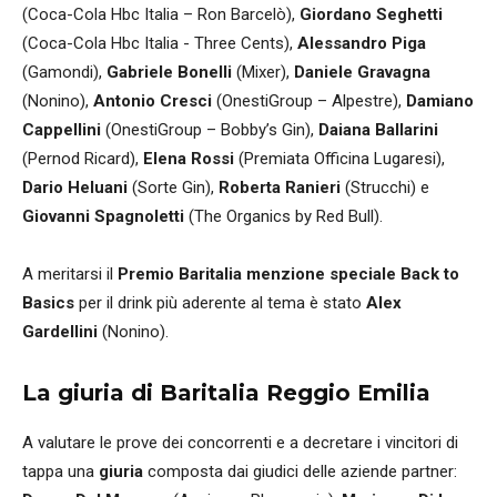
(Coca-Cola Hbc Italia – Ron Barcelò),
Giordano Seghetti
(Coca-Cola Hbc Italia - Three Cents),
Alessandro Piga
(Gamondi),
Gabriele Bonelli
(Mixer),
Daniele Gravagna
(Nonino),
Antonio Cresci
(OnestiGroup – Alpestre),
Damiano
Cappellini
(OnestiGroup – Bobby’s Gin),
Daiana Ballarini
(Pernod Ricard),
Elena Rossi
(Premiata Officina Lugaresi),
Dario Heluani
(Sorte Gin),
Roberta Ranieri
(Strucchi) e
Giovanni Spagnoletti
(The Organics by Red Bull).
A meritarsi il
Premio Baritalia menzione speciale Back to
Basics
per il drink più aderente al tema è stato
Alex
Gardellini
(Nonino).
La giuria di Baritalia Reggio Emilia
A valutare le prove dei concorrenti e a decretare i vincitori di
tappa una
giuria
composta dai giudici delle aziende partner: