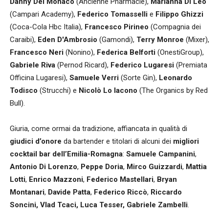
Danny Del Monaco
(Ancienne Pharmacie),
Marianna Di Leo
(Campari Academy),
Federico Tomasselli
e
Filippo Ghizzi
(Coca-Cola Hbc Italia),
Francesco Pirineo
(Compagnia dei
Caraibi),
Eden D'Ambrosio
(Gamondi),
Terry Monroe
(Mixer),
Francesco Neri
(Nonino),
Federica Belforti
(OnestiGroup),
Gabriele Riva
(Pernod Ricard),
Federico Lugaresi
(Premiata
Officina Lugaresi),
Samuele Verri
(Sorte Gin),
Leonardo
Todisco
(Strucchi) e
Nicolò Lo Iacono
(The Organics by Red
Bull).
Giuria, come ormai da tradizione, affiancata in qualità di
giudici d’onore
da bartender e titolari di alcuni dei
migliori
cocktail bar dell’Emilia-Romagna
:
Samuele Campanini
,
Antonio Di Lorenzo
,
Peppe Doria
,
Mirco Guizzardi
,
Mattia
Lotti
,
Enrico Mazzoni
,
Federico Mastellari
,
Bryan
Montanari
,
Davide Patta
,
Federico Riccò
,
Riccardo
Soncini, Vlad Tcaci,
Luca Tesser, Gabriele Zambelli
.