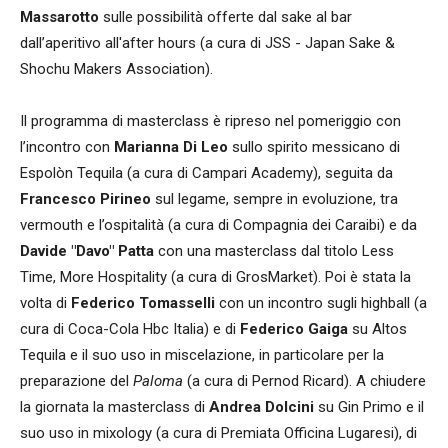
Massarotto
sulle possibilità offerte dal sake al bar
dall’aperitivo all'after hours (a cura di JSS - Japan Sake &
Shochu Makers Association).
Il programma di masterclass è ripreso nel pomeriggio con
l’incontro con
Marianna Di Leo
sullo spirito messicano di
Espolòn Tequila (a cura di Campari Academy), seguita da
Francesco Pirineo
sul legame, sempre in evoluzione, tra
vermouth e l’ospitalità (a cura di Compagnia dei Caraibi) e da
Davide "Davo" Patta
con una masterclass dal titolo Less
Time, More Hospitality (a cura di GrosMarket). Poi è stata la
volta di
Federico Tomasselli
con un incontro sugli highball (a
cura di Coca-Cola Hbc Italia) e di
Federico Gaiga
su Altos
Tequila e il suo uso in miscelazione, in particolare per la
preparazione del
Paloma
(a cura di Pernod Ricard). A chiudere
la giornata la masterclass di
Andrea Dolcini
su Gin Primo e il
suo uso in mixology (a cura di Premiata Officina Lugaresi), di