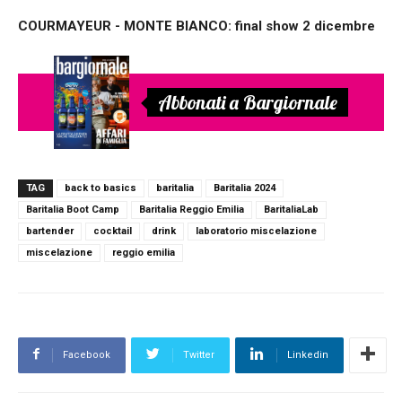
COURMAYEUR - MONTE BIANCO: final show 2 dicembre
Abbonati a Bargiornale
TAG
back to basics
baritalia
Baritalia 2024
Baritalia Boot Camp
Baritalia Reggio Emilia
BaritaliaLab
bartender
cocktail
drink
laboratorio miscelazione
miscelazione
reggio emilia
Facebook
Twitter
Linkedin