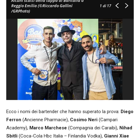
Alcuni scatti della tappa di Baritalia a
Reggio Emilia (©Riccardo Gallini
1
di 17
/GRPhoto)
Ecco i nomi dei bartender che hanno superato la prova:
Diego
Ferron
(Ancienne Pharmacie),
Cosimo Neri
(Campari
Academy),
Marco Marchese
(Compagnia dei Caraibi),
Nihad
Sbitli
(Coca-Cola Hbc Italia – Finlandia Vodka),
Gianni Xiae