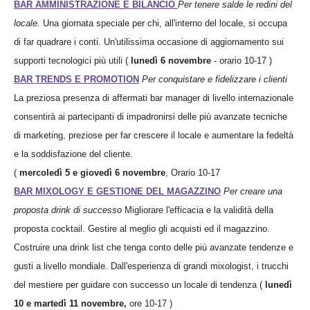
BAR AMMINISTRAZIONE E BILANCIO
Per tenere salde le redini del
locale.
Una giornata speciale per chi, all'interno del locale, si occupa
di far quadrare i conti. Un'utilissima occasione di aggiornamento sui
supporti tecnologici più utili (
lunedì 6 novembre
- orario 10-17 )
BAR TRENDS E PROMOTION
Per conquistare e fidelizzare i clienti
La preziosa presenza di affermati bar manager di livello internazionale
consentirà ai partecipanti di impadronirsi delle più avanzate tecniche
di marketing, preziose per far crescere il locale e aumentare la fedeltà
e la soddisfazione del cliente.
(
mercoledì 5 e giovedì 6 novembre
, Orario 10-17
BAR MIXOLOGY E GESTIONE DEL MAGAZZINO
Per creare una
proposta drink di successo
Migliorare l'efficacia e la validità della
proposta cocktail. Gestire al meglio gli acquisti ed il magazzino.
Costruire una drink list che tenga conto delle più avanzate tendenze e
gusti a livello mondiale. Dall'esperienza di grandi mixologist, i trucchi
del mestiere per guidare con successo un locale di tendenza (
lunedì
10 e martedì 11 novembre,
ore 10-17 )