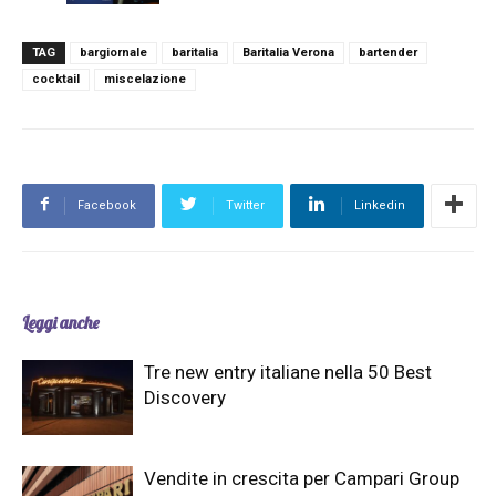
TAG
bargiornale
baritalia
Baritalia Verona
bartender
cocktail
miscelazione
Facebook
Twitter
Linkedin
Leggi anche
Tre new entry italiane nella 50 Best
Discovery
Vendite in crescita per Campari Group