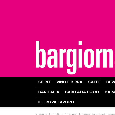
bargiornale
SPIRIT
VINO E BIRRA
CAFFÈ
BEV
BARITALIA
BARITALIA FOOD
BAR
IL TROVA LAVORO
Home
Baritalia
Verona e la seconda entusiasmante