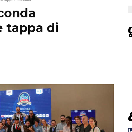
econda
 tappa di
G