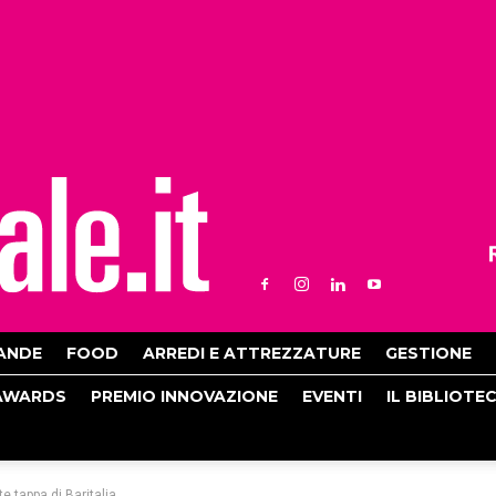
ANDE
FOOD
ARREDI E ATTREZZATURE
GESTIONE
AWARDS
PREMIO INNOVAZIONE
EVENTI
IL BIBLIOTE
 tappa di Baritalia