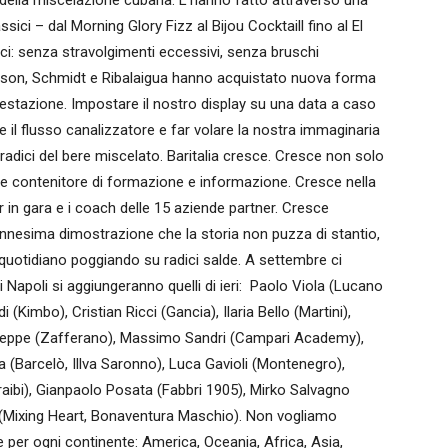
 della miscelazione cubana. L’hanno fatto attraverso una
sici – dal Morning Glory Fizz al Bijou Cocktaill fino al El
i: senza stravolgimenti eccessivi, senza bruschi
ohnson, Schmidt e Ribalaigua hanno acquistato nuova forma
ifestazione. Impostare il nostro display su una data a caso
re il flusso canalizzatore e far volare la nostra immaginaria
radici del bere miscelato. Baritalia cresce. Cresce non solo
e contenitore di formazione e informazione. Cresce nella
 in gara e i coach delle 15 aziende partner. Cresce
 ennesima dimostrazione che la storia non puzza di stantio,
l quotidiano poggiando su radici salde. A settembre ci
di Napoli si aggiungeranno quelli di ieri: Paolo Viola (Lucano
(Kimbo), Cristian Ricci (Gancia), Ilaria Bello (Martini),
useppe (Zafferano), Massimo Sandri (Campari Academy),
la (Barcelò, Illva Saronno), Luca Gavioli (Montenegro),
ibi), Gianpaolo Posata (Fabbri 1905), Mirko Salvagno
e (Mixing Heart, Bonaventura Maschio). Non vogliamo
e per ogni continente: America, Oceania, Africa, Asia,