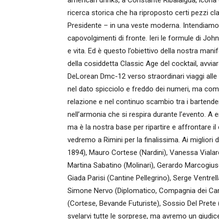
american drinks, a Constante Ribalaigua, icona
ricerca storica che ha riproposto certi pezzi clas
Presidente – in una veste moderna. Intendiamoc
capovolgimenti di fronte. Ieri le formule di J
e vita. Ed è questo l’obiettivo della nostra man
della cosiddetta Classic Age del cocktail, avvia
DeLorean Dmc-12 verso straordinari viaggi alle 
nel dato spicciolo e freddo dei numeri, ma com
relazione e nel continuo scambio tra i bartender
nell’armonia che si respira durante l’evento. A
ma è la nostra base per ripartire e affrontare i
vedremo a Rimini per la finalissima. Ai migliori 
1894), Mauro Cortese (Nardini), Vanessa Vialardi 
Martina Sabatino (Molinari), Gerardo Marcogi
Giada Parisi (Cantine Pellegrino), Serge Ventrel
Simone Nervo (Diplomatico, Compagnia dei Cara
(Cortese, Bevande Futuriste), Sossio Del Pret
svelarvi tutte le sorprese, ma avremo un giudic