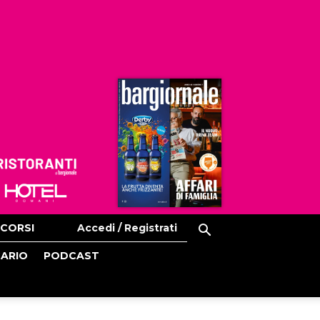
Ristoranti
Hoteldomani
CORSI
Accedi / Registrati
CARIO
PODCAST