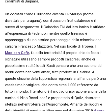
ceramisti di Bagnara.
Un cocktail come l’Hurricane diventa il Rotalupo (nome
dialettale per uragano), con il passion fruit calabrese e il
succo di bergamotto. Il Calabrian Tiki dal lato ionico è affidato
all’esperienza di Federico, mentre quello tirrenico è
appannaggio di uno storico personaggio della miscelazione
calabra: Francesco Mazzitelli. Nel suo locale di Tropea, il
Madison Cafè
, fa della territorialità il proprio chiodo fisso: i
signature utilizzano sempre prodotti calabresi, anche di
piccolissime realtà locali. Basti pensare che una sezione del
menu conta ben venti amari, tutti prodotti in Calabria. A
queste chicche della liquoristica regionale si affianca però una
vastissima bottigliera, che conta circa 1.000 referenze da
tutto il mondo. Il territorio è il motivo di ispirazione anche della
cucina di Nino Rossi, chef e proprietario di Qafiz, ristorante
stellato nell’entroterra dell’Aspromonte. Amante dei luoghi e
delle identità di carattere, Nino apre nel dicembre 2019
Aspro,