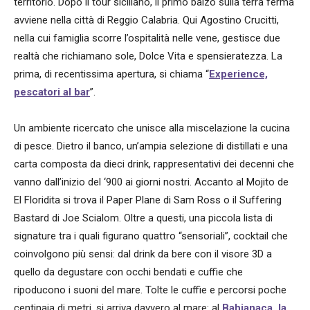
territorio. Dopo il tour siciliano, il primo balzo sulla terra ferma
avviene nella città di Reggio Calabria. Qui Agostino Crucitti,
nella cui famiglia scorre l’ospitalità nelle vene, gestisce due
realtà che richiamano sole, Dolce Vita e spensieratezza. La
prima, di recentissima apertura, si chiama “
Experience,
pescatori al bar
”.
Un ambiente ricercato che unisce alla miscelazione la cucina
di pesce. Dietro il banco, un’ampia selezione di distillati e una
carta composta da dieci drink, rappresentativi dei decenni che
vanno dall’inizio del ‘900 ai giorni nostri. Accanto al Mojito de
El Floridita si trova il Paper Plane di Sam Ross o il Suffering
Bastard di Joe Scialom. Oltre a questi, una piccola lista di
signature tra i quali figurano quattro “sensoriali”, cocktail che
coinvolgono più sensi: dal drink da bere con il visore 3D a
quello da degustare con occhi bendati e cuffie che
ripoducono i suoni del mare. Tolte le cuffie e percorsi poche
centinaia di metri, si arriva davvero al mare: al
Bahianaca, la