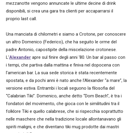
mezzanotte vengono annuncate le ultime decine di drink
disponibili, si crea una gara tra clienti per accaparrarsi il
proprio last call.
Una manciata di chilometri e siamo a Crotone, per conoscere
un altro Domenico (Federico), che ha seguito le orme del
padre Antonio, capostipite della miscelazione crotonese.
L’
Alexander
apre sul finire degli anni ‘80. Un bar al passo con
i tempi, che partiva dalla mattina e finiva nel dopocena con
l’american bar. La sua sede storica è stata recentemente
spostata, e da pochi anni è nato anche l’Alexander “a mare”, la
versione estiva. Entrambi i locali seguono la filosofia del
“Calabrian Tiki”. Domenico, anche detto “Dom Beach”, è tra i
fondatori del movimento, che gioca con le similitudini tra il
folklore Tiki e quello calabrese, che si rispecchia soprattutto
nelle maschere che nella tradizione locale allontanavano gli
spiriti maligni, e che diventano tiki mug prodotte dai mastri