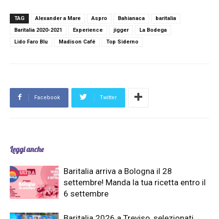
TAG
Alexander a Mare
Aspro
Bahianaca
baritalia
Baritalia 2020-2021
Experience
jigger
La Bodega
Lido Faro Blu
Madison Café
Top Siderno
Facebook
Twitter
Leggi anche
Baritalia arriva a Bologna il 28
settembre! Manda la tua ricetta entro il
6 settembre
Baritalia 2026 a Treviso, selezionati