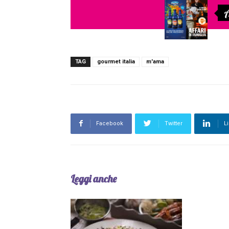
A
TAG
gourmet italia
m'ama
Facebook
Twitter
L
Leggi anche