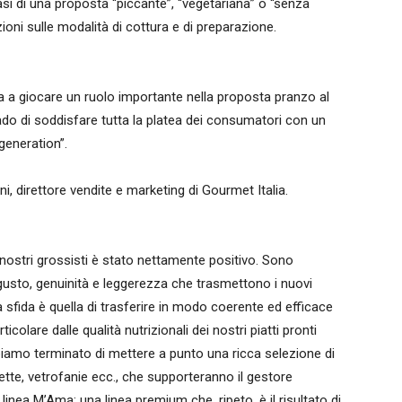
si di una proposta “piccante”, “vegetariana” o “senza
oni sulle modalità di cottura e di preparazione.
a a giocare un ruolo importante nella proposta pranzo al
ado di soddisfare tutta la platea dei consumatori con un
 generation”.
direttore vendite e marketing di Gourmet Italia.
 nostri grossisti è stato nettamente positivo. Sono
 gusto, genuinità e leggerezza che trasmettono i nuovi
 sfida è quella di trasferire in modo coerente ed efficace
icolare dalle qualità nutrizionali dei nostri piatti pronti
abbiamo terminato di mettere a punto una ricca selezione di
te, vetrofanie ecc., che supporteranno il gestore
a linea M’Ama: una linea premium che, ripeto, è il risultato di