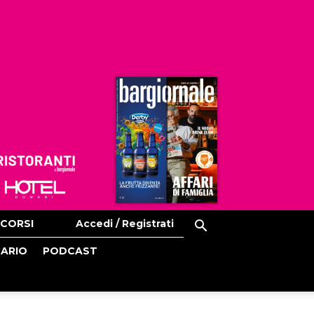
Ristoranti
Hoteldomani
CORSI
Accedi / Registrati
CARIO
PODCAST