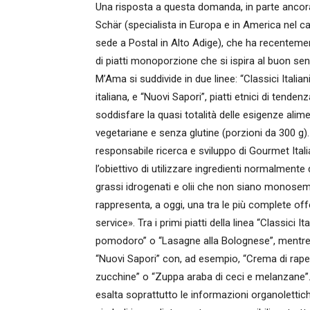
Una risposta a questa domanda, in parte ancora 
Schär (specialista in Europa e in America nel c
sede a Postal in Alto Adige), che ha recenteme
di piatti monoporzione che si ispira al buon sens
M’Ama si suddivide in due linee: “Classici Italia
italiana, e “Nuovi Sapori”, piatti etnici di tenden
soddisfare la quasi totalità delle esigenze alime
vegetariane e senza glutine (porzioni da 300 g).
responsabile ricerca e sviluppo di Gourmet Itali
l’obiettivo di utilizzare ingredienti normalmente
grassi idrogenati e olii che non siano monose
rappresenta, a oggi, una tra le più complete off
service». Tra i primi piatti della linea “Classici
pomodoro” o “Lasagne alla Bolognese”, mentre le 
“Nuovi Sapori” con, ad esempio, “Crema di rape
zucchine” o “Zuppa araba di ceci e melanzane”.
esalta soprattutto le informazioni organolettiche