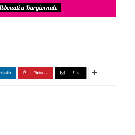
bbonati a Bargiornale
inkedin
Pinterest
Email