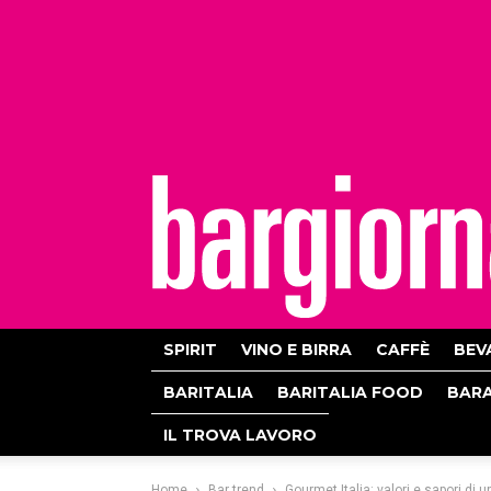
bargiornale
SPIRIT
VINO E BIRRA
CAFFÈ
BEV
BARITALIA
BARITALIA FOOD
BAR
IL TROVA LAVORO
Home
Bar trend
Gourmet Italia: valori e sapori di