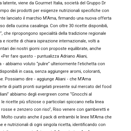
latente, viene da Gourmet Italia, società del Gruppo Dr
ampo dei prodotti per esigenze nutrizionali specifiche con
nte lanciato il marchio M’Ama, firmando una nuova offerta
o della cucina casalinga. Con oltre 30 ricette disponibili,
ni”, che ripropongono specialità della tradizione regionale
za e ricette di chiara ispirazione internazionale, volti a
ntari dei nostri giorni con proposte equilibrate, anche
 «Per fare questo - puntualizza Adriano Aliani,
a - abbiamo voluto “pulire” ulteriormente l’etichetta con
 disponibili in casa, senza aggiungere aromi, coloranti,
me. Possiamo dire - aggiunge Aliani - che M’Ama
erte di piatti pronti surgelati presente sul mercato del food
 Italiani” abbiamo degli evergreen come “Gnocchi al
ricette più sfiziose o particolari spiccano nella linea
 rosse e zenzero con riso”, Riso venere con gamberetti e
 Molto curato anche il pack di entrambi le linee M’Ama che
 e nutrizionali di ogni singola ricetta, identificando con