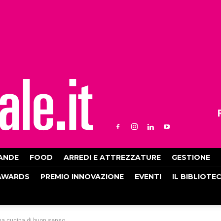
ANDE
FOOD
ARREDI E ATTREZZATURE
GESTIONE
AWARDS
PREMIO INNOVAZIONE
EVENTI
IL BIBLIOTE
 una cucina di buon senso