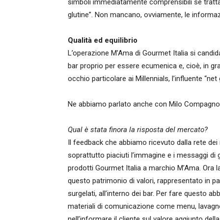
simboli immediatamente comprensibili se tratta
glutine”. Non mancano, ovviamente, le informazi
Qualità ed equilibrio
L’operazione M’Ama di Gourmet Italia si candid
bar proprio per essere ecumenica e, cioè, in gr
occhio particolare ai Millennials, l’influente “net
Ne abbiamo parlato anche con Milo Compagnoni, 
Qual è stata finora la risposta del mercato?
Il feedback che abbiamo ricevuto dalla rete dei
soprattutto piaciuti l’immagine e i messaggi di
prodotti Gourmet Italia a marchio M’Ama. Ora la
questo patrimonio di valori, rappresentato in part
surgelati, all’interno dei bar. Per fare questo 
materiali di comunicazione come menu, lavagnet
nell’informare il cliente sul valore aggiunto dell