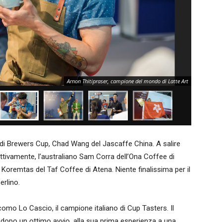
Arnon Thitipraser, campione del mondo di Latte Art
i Brewers Cup, Chad Wang del Jascaffe China. A salire
spettivamente, l’australiano Sam Corra dell’Ona Coffee di
Koremtas del Taf Coffee di Atena. Niente finalissima per il
erlino.
iacomo Lo Cascio, il campione italiano di Cup Tasters. Il
, dopo un ottimo avvio, alla sua prima esperienza a una