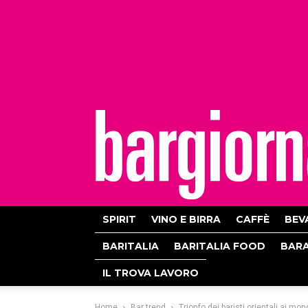
bargiornale
SPIRIT
VINO E BIRRA
CAFFÈ
BEV
BARITALIA
BARITALIA FOOD
BAR
IL TROVA LAVORO
Home
Bar trend
Trionfo dei baristi orientali ai mon