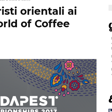
sti orientali ai
rld of Coffee
G