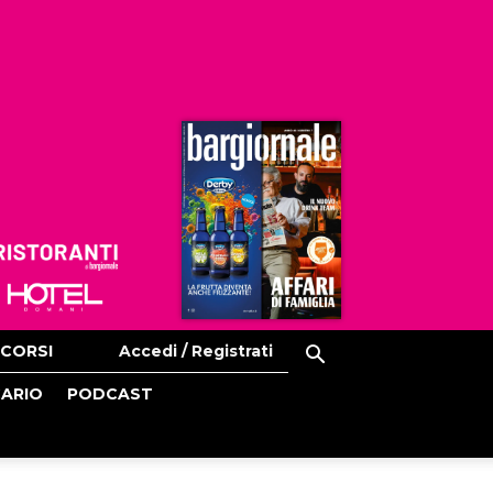
Ristoranti
Hoteldomani
CORSI
Accedi / Registrati
CARIO
PODCAST