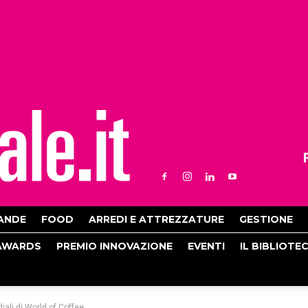
ANDE
FOOD
ARREDI E ATTREZZATURE
GESTIONE
AWARDS
PREMIO INNOVAZIONE
EVENTI
IL BIBLIOTE
diali di World of Coffee