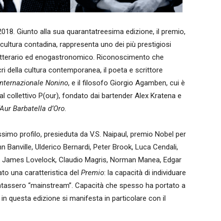
 2018. Giunto alla sua quarantatreesima edizione, il premio,
a cultura contadina, rappresenta uno dei più prestigiosi
 letterario ed enogastronomico. Riconoscimento che
i della cultura contemporanea, il poeta e scrittore
nternazionale Nonino
, e il filosofo Giorgio Agamben, cui è
 al collettivo P(our), fondato dai bartender Alex Kratena e
’Aur Barbatella d’Oro
.
ssimo profilo, presieduta da V.S. Naipaul, premio Nobel per
 Banville, Ulderico Bernardi, Peter Brook, Luca Cendali,
, James Lovelock, Claudio Magris, Norman Manea, Edgar
to una caratteristica del
Premio
: la capacità di individuare
entassero “mainstream”. Capacità che spesso ha portato a
 in questa edizione si manifesta in particolare con il