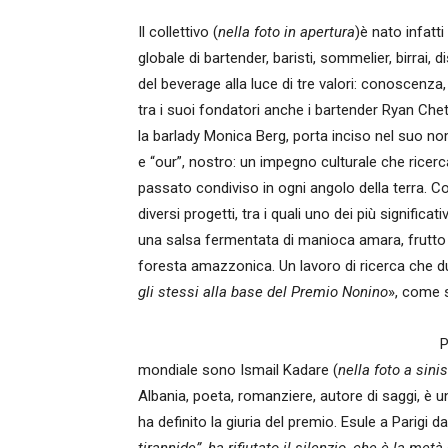
Il collettivo (
nella foto in apertura
)è nato infatti
globale di bartender, baristi, sommelier, birrai, d
del beverage alla luce di tre valori: conoscenza,
tra i suoi fondatori anche i bartender Ryan Ch
la barlady Monica Berg, porta inciso nel suo nom
e “our”, nostro: un impegno culturale che ricerc
passato condiviso in ogni angolo della terra. C
diversi progetti, tra i quali uno dei più significa
una salsa fermentata di manioca amara, frutto di
foresta amazzonica. Un lavoro di ricerca che d
gli stessi alla base del Premio Nonino
», come s
P
mondiale sono Ismail Kadare (
nella foto a sinis
Albania, poeta, romanziere, autore di saggi, è u
ha definito la giuria del premio. Esule a Parigi da