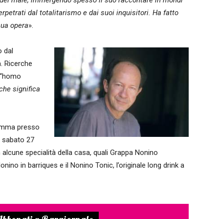
età del male, immergendo spesso il suo raccontare in mondi
petrati dal totalitarismo e dai suoi inquisitori. Ha fatto
 sua opera
».
o dal
a. Ricerche
i “homo
 che significa
ramma presso
), sabato 27
 alcune specialità della casa, quali Grappa Nonino
nino in barriques e il Nonino Tonic, l’originale long drink a