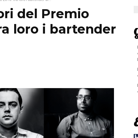
tori del Premio
ra loro i bartender
G