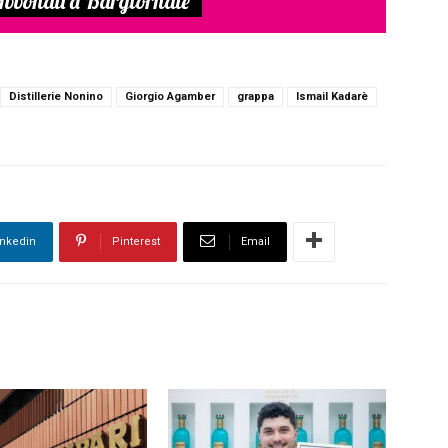
bbonati a Bargiornale
Distillerie Nonino
Giorgio Agamber
grappa
Ismail Kadarè
inkedin
Pinterest
Email