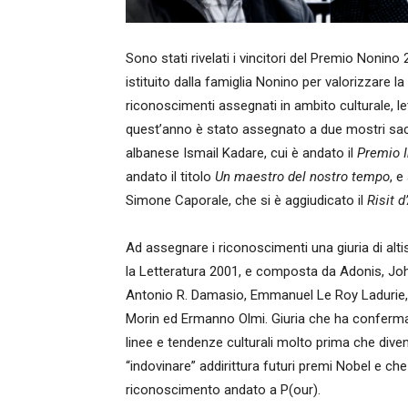
Sono stati rivelati i vincitori del Premio Nonino
istituito dalla famiglia Nonino per valorizzare l
riconoscimenti assegnati in ambito culturale,
quest’anno è stato assegnato a due mostri sacr
albanese Ismail Kadare, cui è andato il
Premio I
andato il titolo
Un maestro del nostro tempo
, e
Simone Caporale, che si è aggiudicato il
Risit d
Ad assegnare i riconoscimenti una giuria di alti
la Letteratura 2001, e composta da Adonis, John
Antonio R. Damasio, Emmanuel Le Roy Ladurie
Morin ed Ermanno Olmi. Giuria che ha conferma
linee e tendenze culturali molto prima che div
“indovinare” addirittura futuri premi Nobel e che
riconoscimento andato a P(our).