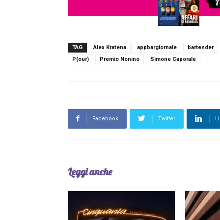
A
TAG
Alex Kratena
appbargiornale
bartender
P(our)
Premio Nonino
Simone Caporale
Facebook
Twitter
L
Leggi anche