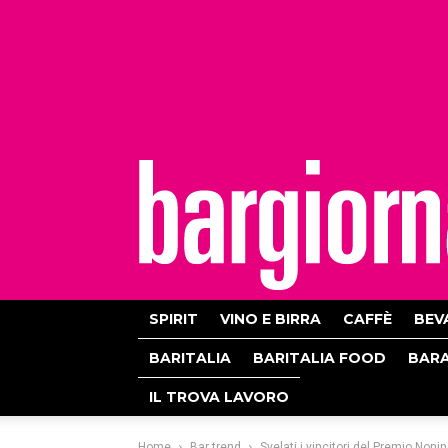
bargiornale
SPIRIT
VINO E BIRRA
CAFFÈ
BEV
BARITALIA
BARITALIA FOOD
BAR
IL TROVA LAVORO
Home
Bar trend
Svelati i vincitori del Premio Nonino