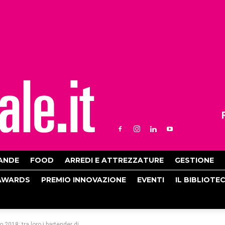
ANDE
FOOD
ARREDI E ATTREZZATURE
GESTIONE
AWARDS
PREMIO INNOVAZIONE
EVENTI
IL BIBLIOTE
 2018: tra loro i bartender di...