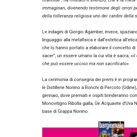
tirannide”, ha rifiutato il silenzio, che è la m
immaginari, divenendo testimone degli orrori per
della tolleranza religiosa uno dei cardini della
Le indagini di Giorgio Agamber, invece, spazian
linguaggio alla metafisica e dall’estetica all’etic
che lo hanno portato a elaborare il concetto d
sacer”, un essere umano la cui vita è sacra, «
il
che può essere ucciso ma non sacrificato».
La cerimonia di consegna dei premi è in prog
le Distillerie Nonino a Ronchi di Percoto (Udine
gennaio, dove premiati e ospiti brinderanno con
Monovitigno Ribolla gialla, Ùe Acquavite d’Uva No
base di Grappa Nonino.