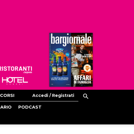
Ristoranti
Hoteldomani
CORSI
Accedi / Registrati
CARIO
PODCAST