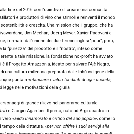
 alla fine del 2016 con l’obiettivo di creare una comunità
istillatori e produttori di vino che stimoli e reinventi il mondo
 sostenibilità e crescita. Una mission che il gruppo, che ha
etiyawardana, Jim Meehan, Joerg Meyer, Xavier Padovani e
e, formato dall’unione dei due termini inglesi “pour”, puro,
a la “purezza” del prodotto e il “nostro”, inteso come
oerente a tale missione, la fondazione no-profit ha avviato
tivi è il Progetto Amazzonia, ideato per salvare l’Ajè Negro,
 una cultura millenaria preparata dalle tribù indigene della
unque punta a «
rilanciare i valori fondanti di ogni società,
i legge nelle motivazioni della giuria.
ersonaggi di grande rilievo nel panorama culturale
tra
) e Giorgio Agamber. Il primo, nato ad Argirocastro in
n vero «
aedo innamorato e critico del suo popolo
», come lo
l tempo della dittatura, «
per non offrire i suoi servigi alla