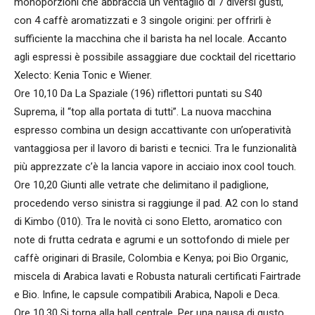
monoporzioni che abbraccia un ventaglio di 7 diversi gusti,
con 4 caffè aromatizzati e 3 singole origini: per offrirli è
sufficiente la macchina che il barista ha nel locale. Accanto
agli espressi è possibile assaggiare due cocktail del ricettario
Xelecto: Kenia Tonic e Wiener.
Ore 10,10 Da La Spaziale (196) riflettori puntati su S40
Suprema, il “top alla portata di tutti”. La nuova macchina
espresso combina un design accattivante con un’operatività
vantaggiosa per il lavoro di baristi e tecnici. Tra le funzionalità
più apprezzate c’è la lancia vapore in acciaio inox cool touch.
Ore 10,20 Giunti alle vetrate che delimitano il padiglione,
procedendo verso sinistra si raggiunge il pad. A2 con lo stand
di Kimbo (010). Tra le novità ci sono Eletto, aromatico con
note di frutta cedrata e agrumi e un sottofondo di miele per
caffè originari di Brasile, Colombia e Kenya; poi Bio Organic,
miscela di Arabica lavati e Robusta naturali certificati Fairtrade
e Bio. Infine, le capsule compatibili Arabica, Napoli e Deca.
Ore 10,30 Si torna alla hall centrale. Per una pausa di gusto,