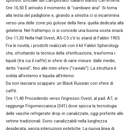
sponsor ufficiale del Campionato Italiano Baristi Caffetteria.
Ore 10,50 È arrivato il momento di “cambiare aria”. Si torna
alla testa del padiglione e, girando a sinistra ci si incammina
verso una delle zone più golose della fiera: quella dedicata alla
gelateria. Nel frattempo ci si concede una buona sosta snack.
Ore 11,30 Nella Hall Ovest, A5-C5 c’è lo stand di Fabbri 1905.
Fra le novità, i prodotti realizzati con il kit Fabbri Spherology
che, sfruttando la tecnica della sferificazione, trasforma i
liquidi (tra cui il caffè) in sfere di varie misure: dalle medie,
dette “ravioli”, fino alle mini-sfere (“caviale”). La struttura è
solida all’esterno e liquida all’interno.
Da non lasciarsi scappare: un Black Russian con sfere di
caffè.
Ore 11,40 Procedendo verso l’ingresso Ovest, al pad. A7, si
raggiunge Frigomeccanica (041) dove spicca la tecnologia
delle vasche refrigerate drop-in canalizzate, oggi preferite alle
vetrine tradizionali. Sono canalizzabili nella lunghezza
desiderata, senza interruzioni estetiche. La nuova linea di