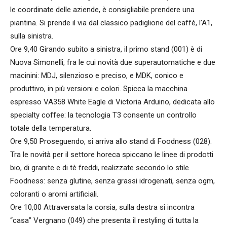
le coordinate delle aziende, è consigliabile prendere una
piantina. Si prende il via dal classico padiglione del caffè, l’A1,
sulla sinistra.
Ore 9,40 Girando subito a sinistra, il primo stand (001) è di
Nuova Simonelli, fra le cui novità due superautomatiche e due
macinini: MDJ, silenzioso e preciso, e MDK, conico e
produttivo, in più versioni e colori. Spicca la macchina
espresso VA358 White Eagle di Victoria Arduino, dedicata allo
specialty coffee: la tecnologia T3 consente un controllo
totale della temperatura.
Ore 9,50 Proseguendo, si arriva allo stand di Foodness (028).
Tra le novità per il settore horeca spiccano le linee di prodotti
bio, di granite e di tè freddi, realizzate secondo lo stile
Foodness: senza glutine, senza grassi idrogenati, senza ogm,
coloranti o aromi artificiali.
Ore 10,00 Attraversata la corsia, sulla destra si incontra
“casa” Vergnano (049) che presenta il restyling di tutta la