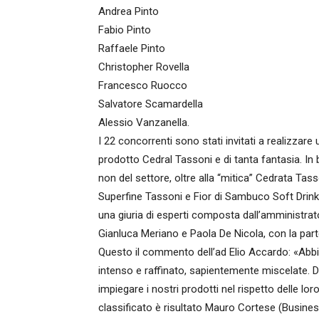
Andrea Pinto
Fabio Pinto
Raffaele Pinto
Christopher Rovella
Francesco Ruocco
Salvatore Scamardella
Alessio Vanzanella.
I 22 concorrenti sono stati invitati a realizzare
prodotto Cedral Tassoni e di tanta fantasia. In bott
non del settore, oltre alla “mitica” Cedrata Ta
Superfine Tassoni e Fior di Sambuco Soft Drink 
una giuria di esperti composta dall’amministrat
Gianluca Meriano e Paola De Nicola, con la par
Questo il commento dell’ad Elio Accardo: «Abbi
intenso e raffinato, sapientemente miscelate. D
impiegare i nostri prodotti nel rispetto delle lo
classificato è risultato Mauro Cortese (Busine