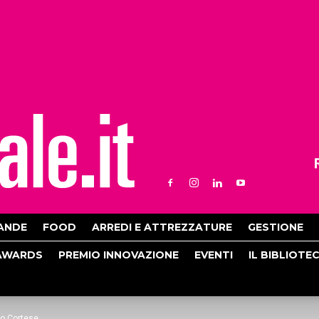
ANDE
FOOD
ARREDI E ATTREZZATURE
GESTIONE
AWARDS
PREMIO INNOVAZIONE
EVENTI
IL BIBLIOTE
ro Cortese