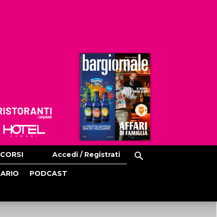
Ristoranti
Hoteldomani
CORSI
Accedi / Registrati
CARIO
PODCAST