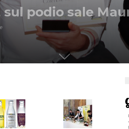
, sul podio sale Mau
e
G