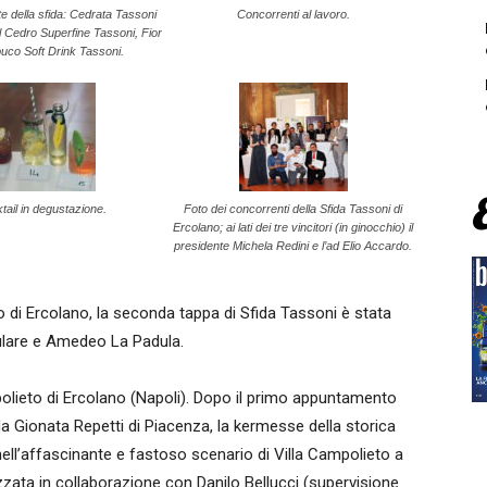
e della sfida: Cedrata Tassoni
Concorrenti al lavoro.
l Cedro Superfine Tassoni, Fior
uco Soft Drink Tassoni.
tail in degustazione.
Foto dei concorrenti della Sfida Tassoni di
Ercolano; ai lati dei tre vincitori (in ginocchio) il
presidente Michela Redini e l’ad Elio Accardo.
 di Ercolano, la seconda tappa di Sfida Tassoni è stata
ulare e Amedeo La Padula.
olieto di Ercolano (Napoli). Dopo il primo appuntamento
da Gionata Repetti di Piacenza, la kermesse della storica
 nell’affascinante e fastoso scenario di Villa Campolieto a
zzata in collaborazione con Danilo Bellucci (supervisione