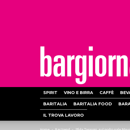
bargiornale
SPIRIT
VINO E BIRRA
CAFFÈ
BEV
BARITALIA
BARITALIA FOOD
BAR
IL TROVA LAVORO
Home
Bar trend
Sfida Tassoni, sul podio sale Mau