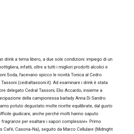
 un drink a tema libero, a due sole condizioni: impiego di un
igliera, infatti, oltre a tutti i migliori prodotti alcolici e
ssoni Soda, facevano spicco le novità Tonica al Cedro
Tassoni (cedraltassoni.it). Ad esaminare i drink è stata
ore delegato Cedral Tassoni, Elio Accardo, insieme a
tecipazione della campionessa barlady Anna Di Sandro.
amo potuto degustato molte ricette equilibrate, dal gusto
ifficile giudicare, anche perché molti hanno saputo
ro fragranze per esaltare i sapori complessivi». Primo
ss Café, Casoria-Na), seguito da Marco Cellulare (Midnight