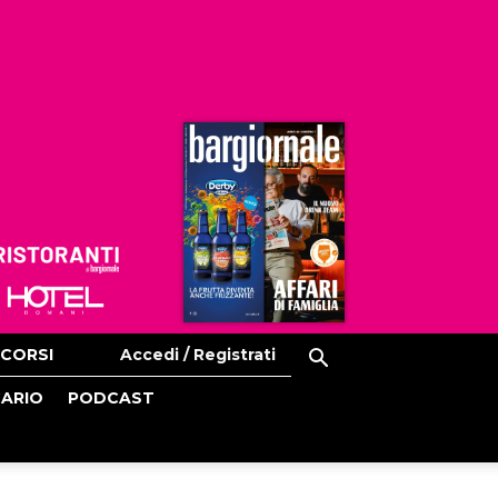
Ristoranti
Hoteldomani
CORSI
Accedi / Registrati
CARIO
PODCAST