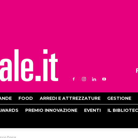
ANDE
FOOD
ARREDI E ATTREZZATURE
GESTIONE
AWARDS
PREMIO INNOVAZIONE
EVENTI
IL BIBLIOTE
ecco Docg