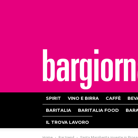
bargiornale
SPIRIT
VINO E BIRRA
CAFFÈ
BEV
BARITALIA
BARITALIA FOOD
BAR
IL TROVA LAVORO
Home
Bar trend
Santa Margherita investe in Pros