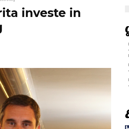
ta investe in
g
G