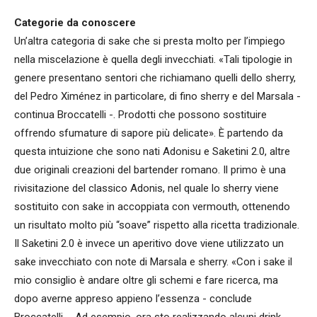
Categorie da conoscere
Un’altra categoria di sake che si presta molto per l’impiego
nella miscelazione è quella degli invecchiati. «Tali tipologie in
genere presentano sentori che richiamano quelli dello sherry,
del Pedro Ximénez in particolare, di fino sherry e del Marsala -
continua Broccatelli -. Prodotti che possono sostituire
offrendo sfumature di sapore più delicate». È partendo da
questa intuizione che sono nati Adonisu e Saketini 2.0, altre
due originali creazioni del bartender romano. Il primo è una
rivisitazione del classico Adonis, nel quale lo sherry viene
sostituito con sake in accoppiata con vermouth, ottenendo
un risultato molto più “soave” rispetto alla ricetta tradizionale.
Il Saketini 2.0 è invece un aperitivo dove viene utilizzato un
sake invecchiato con note di Marsala e sherry. «Con i sake il
mio consiglio è andare oltre gli schemi e fare ricerca, ma
dopo averne appreso appieno l’essenza - conclude