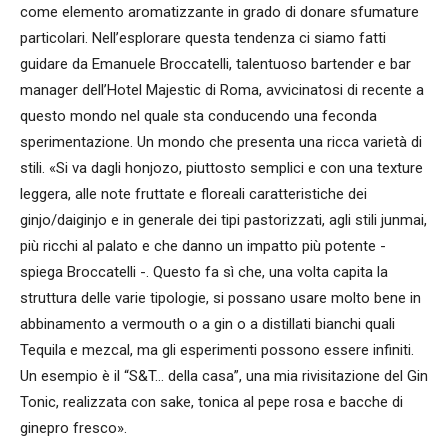
come elemento aromatizzante in grado di donare sfumature
particolari. Nell’esplorare questa tendenza ci siamo fatti
guidare da Emanuele Broccatelli, talentuoso bartender e bar
manager dell’Hotel Majestic di Roma, avvicinatosi di recente a
questo mondo nel quale sta conducendo una feconda
sperimentazione. Un mondo che presenta una ricca varietà di
stili. «Si va dagli honjozo, piuttosto semplici e con una texture
leggera, alle note fruttate e floreali caratteristiche dei
ginjo/daiginjo e in generale dei tipi pastorizzati, agli stili junmai,
più ricchi al palato e che danno un impatto più potente -
spiega Broccatelli -. Questo fa sì che, una volta capita la
struttura delle varie tipologie, si possano usare molto bene in
abbinamento a vermouth o a gin o a distillati bianchi quali
Tequila e mezcal, ma gli esperimenti possono essere infiniti.
Un esempio è il “S&T… della casa”, una mia rivisitazione del Gin
Tonic, realizzata con sake, tonica al pepe rosa e bacche di
ginepro fresco».