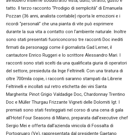
avrebbero insieme soddisfatto vista, udito, olfatto, gusto e
tatto. Il terzo racconto “Prodigio di semplicità” di Emanuela
Pozzan (36 anni, analista contabile) riporta le emozioni e i
ricordi “personali” che una pianta di vite può esprimere
durante la sua vita a contatto con l'ambiente naturale. Inoltre
sono stati presentati fuoriconcorso tre racconti Doc inediti
firmati da personaggi come il giornalista Gad Lerner, il
cantautore Enrico Ruggeri e lo scrittore Alessandro Mari. I
racconti sono stati scelti da una qualificata giuria di operatori
del settore, presieduta da Inge Feltrinelli. Con una tiratura di
oltre 700mila copie, i racconti saranno stampati da Librerie
Feltrinelli e incollati sul retro etichetta dei vini Santa
Margherita: Pinot Grigio Valdadige Doc, Chardonnay Trentino
Doc e Müller Thurgau Frizzante Vigneti delle Dolomiti Igt. I
premiati sono stati festeggiati nel corso di una cena di gala
all'Hotel Four Seasons di Milano, preparata dall'executive chef
Sergio Mei e offerta dall'azienda vinicola di Fossalta di
Portogruaro (Ve), rappresentata dal presidente Gaetano