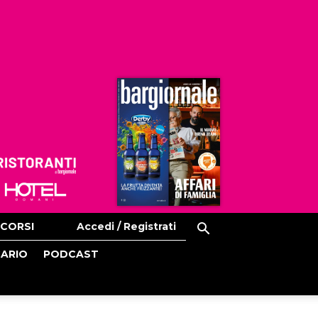
Ristoranti
Hoteldomani
CORSI
Accedi / Registrati
CARIO
PODCAST