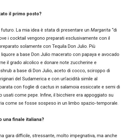
tato il primo posto?
 futuro. La mia idea è stata di presentare un
Margarita
“di
 dove i cocktail vengono preparati esclusivamente con il
ra preparato solamente con Tequila Don Julio. Più
n liquore a base Don Julio macerato con papaya e avocado
durne il grado alcolico e donare note zuccherine e
shrub a base di Don Julio, aceto di cocco, sciroppo di
 originari del Sudamerica e con un’acidità simile al
parata con foglie di cactus in salamoia essiccate e semi di
usati come pepe. Infine, il bicchiere era appoggiato su
 aria come se fosse sospeso in un limbo spazio-temporale.
una finale italiana?
a gara difficile, stressante, molto impegnativa, ma anche