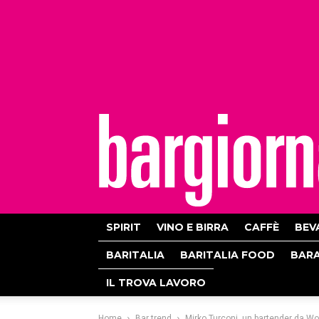
bargiornale
SPIRIT
VINO E BIRRA
CAFFÈ
BEV
BARITALIA
BARITALIA FOOD
BAR
IL TROVA LAVORO
Home
Bar trend
Mirko Turconi, un bartender da Wo