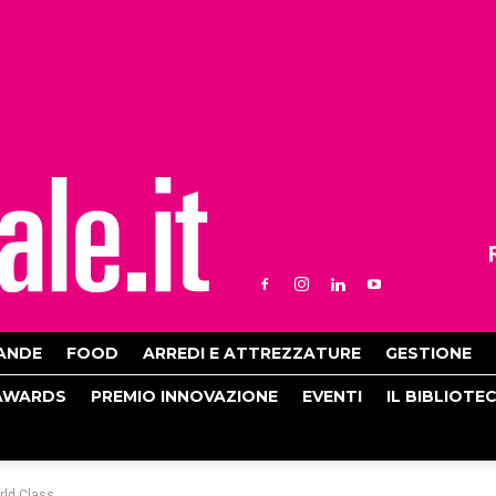
ANDE
FOOD
ARREDI E ATTREZZATURE
GESTIONE
AWARDS
PREMIO INNOVAZIONE
EVENTI
IL BIBLIOTE
rld Class