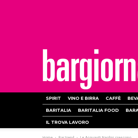
bargiornale
SPIRIT
VINO E BIRRA
CAFFÈ
BEV
BARITALIA
BARITALIA FOOD
BAR
IL TROVA LAVORO
Home
Bar trend
Le Acquaviti Nardini crescono