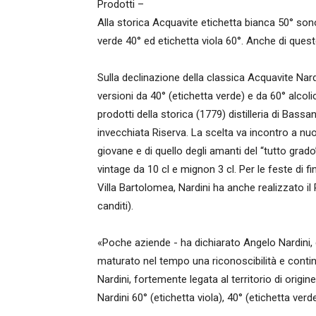
Prodotti –
Alla storica Acquavite etichetta bianca 50° sono
verde 40° ed etichetta viola 60°. Anche di queste
Sulla declinazione della classica Acquavite Nard
versioni da 40° (etichetta verde) e da 60° alcoli
prodotti della storica (1779) distilleria di Bass
invecchiata Riserva. La scelta va incontro a nu
giovane e di quello degli amanti del “tutto grad
vintage da 10 cl e mignon 3 cl. Per le feste di f
Villa Bartolomea, Nardini ha anche realizzato il
canditi).
«Poche aziende - ha dichiarato Angelo Nardini, d
maturato nel tempo una riconoscibilità e continui
Nardini, fortemente legata al territorio di origin
Nardini 60° (etichetta viola), 40° (etichetta verd