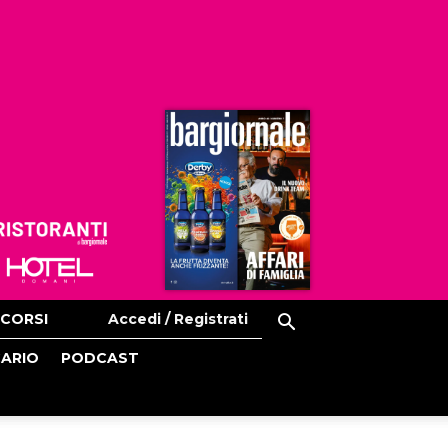
Ristoranti
Hoteldomani
CORSI
Accedi / Registrati
CARIO
PODCAST