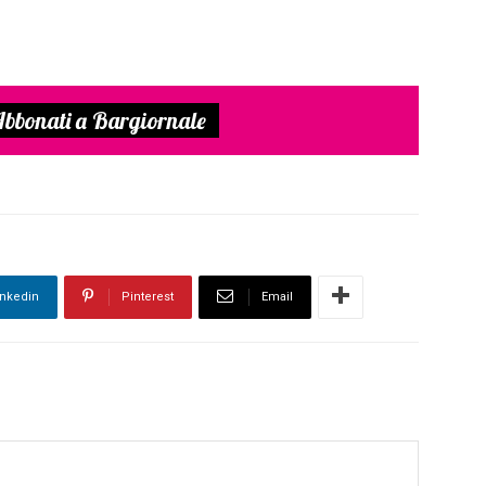
bbonati a Bargiornale
inkedin
Pinterest
Email