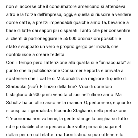
non si accorse che il consumatore americano si attendeva
altro e la forza dell'impresa, oggi, è quella di riuscire a vendere
come caffè, a prezzi impensabili qualche anno fa, bevande a
base di latte dai sapori più disparati. Tanto che per consentire
ai clienti di padroneggiare le 55.000 ordinazioni possibili è
stato sviluppato un vero e proprio gergo per iniziati, che
contribuisce a creare fedeltà.
Con il tempo però l'attenzione alla qualità si è “annacquata” al
punto che la pubblicazione Consumer Reports è arrivata a
sostenere che il caffè di McDonald's sia migliore di quello di
Starbucks (sic!). E l'inizio della fine? Voci di corridoio
bisbigliano di 900 punti vendita chiusi nell'ultimo anno. Ma
Schultz ha un altro asso nella manica. O, perlomeno, è quanto
si auspica il giornalista, Riccardo Staglianò, nella prefazione.
“L'economia non va bene, la gente stringe la cinghia su tutto
ed è probabile che ci penserà due volte prima di pagare 4
dollari per un caffelatte…ma fuori listino si può ottenere lo