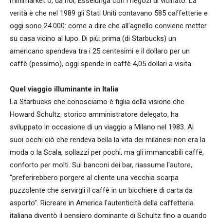
minimarket o, da noi, Esselunga con i negozi di vicinato. La
verità è che nel 1989 gli Stati Uniti contavano 585 caffetterie e
oggi sono 24.000: come a dire che all'agnello conviene metter
su casa vicino al lupo. Di più: prima (di Starbucks) un
americano spendeva tra i 25 centesimi e il dollaro per un
caffè (pessimo), oggi spende in caffè 4,05 dollari a visita.
Quel viaggio illuminante in Italia
La Starbucks che conosciamo è figlia della visione che
Howard Schultz, storico amministratore delegato, ha
sviluppato in occasione di un viaggio a Milano nel 1983. Ai
suoi occhi ciò che rendeva bella la vita dei milanesi non era la
moda o la Scala, sollazzi per pochi, ma gli immancabili caffè,
conforto per molti. Sui banconi dei bar, riassume l'autore,
“preferirebbero porgere al cliente una vecchia scarpa
puzzolente che servirgli il caffè in un bicchiere di carta da
asporto”. Ricreare in America l'autenticità della caffetteria
italiana diventò il pensiero dominante di Schultz fino a quando