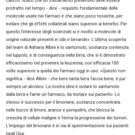
cancro. «Dato che un trattamento preventivo deve essere
protratto nel tempo - dice - requisito fondamentale delle
molecole usate nei farmaci è che siano poco tossiche, per
evitare che gli effetti collaterali siano superiori ai benefici. Per
questo l'interesse degli scienziati si è rivolto a molecole di
origine naturale presenti in cibi e bevande». L'ultima scoperta
del team di Adriana Albini è lo xantumolo, sostanza contenuta
nel luppolo, e di conseguenza nella birra, che si è dimostrato
efficacissimo nel prevenire la leucemia, con efficacia 100
volte superiore a quella dei farmaci oggi in uso. «Questo non
significa - dice Albini - che bere tanta birra faccia bene, è pur
sempre un alcolico. La nostra idea è isolare lo xantumolo
dalla birra e farne un farmaco, da testare sui pazienti». Lo
stesso è successo per il limonane, sostanza concentrata
nelle bucce di limoni, arance e pompelmi, che blocca la
crescita di cellule maligne e ferma la progressione dei tumori.
L'impiego del limonane è in via di sperimentazione sui pazienti
negli Usa.