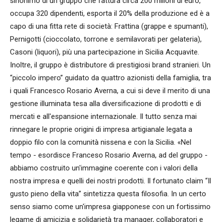
sinonimo di un gruppo che fattura circa 200 milioni di euro,
occupa 320 dipendenti, esporta il 20% della produzione ed è a
capo di una fitta rete di società: Frattina (grappe e spumanti),
Pernigotti (cioccolato, torrone e semilavorati per gelateria),
Casoni (liquori), più una partecipazione in Sicilia Acquavite.
Inoltre, il gruppo è distributore di prestigiosi brand stranieri. Un
“piccolo impero” guidato da quattro azionisti della famiglia, tra
i quali Francesco Rosario Averna, a cui si deve il merito di una
gestione illuminata tesa alla diversificazione di prodotti e di
mercati e all'espansione internazionale. Il tutto senza mai
rinnegare le proprie origini di impresa artigianale legata a
doppio filo con la comunità nissena e con la Sicilia. «Nel
tempo - esordisce Franceso Rosario Averna, ad del gruppo -
abbiamo costruito un'immagine coerente con i valori della
nostra impresa e quelli dei nostri prodotti. Il fortunato claim “Il
gusto pieno della vita” sintetizza questa filosofia. In un certo
senso siamo come un'impresa giapponese con un fortissimo
legame di amicizia e solidarietà tra manager, collaboratori e