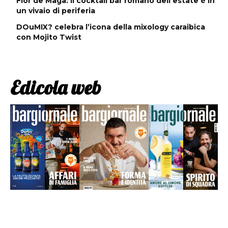
Flor de Maga: il cocktail bar romano dell’estate è in
un vivaio di periferia
DOuMIX? celebra l’icona della mixology caraibica
con Mojito Twist
Edicola web